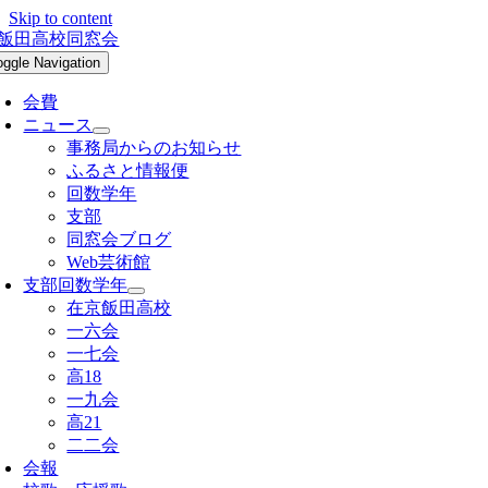
Skip to content
oggle Navigation
会費
ニュース
事務局からのお知らせ
ふるさと情報便
回数学年
支部
同窓会ブログ
Web芸術館
支部回数学年
在京飯田高校
一六会
一七会
高18
一九会
高21
二二会
会報