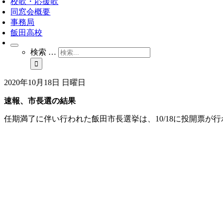
校歌・応援歌
同窓会概要
事務局
飯田高校
検索 …
2020年10月18日 日曜日
速報、市長選の結果
任期満了に伴い行われた飯田市長選挙は、10/18に投開票が