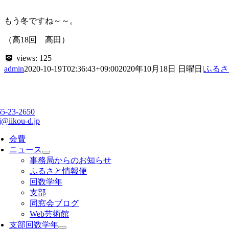
もう冬ですね～～。
（高18回 高田）
views:
125
admin
2020-10-19T02:36:43+09:00
2020年10月18日 日曜日
|
ふるさ
65-23-2650
j@iikou-d.jp
会費
ニュース
事務局からのお知らせ
ふるさと情報便
回数学年
支部
同窓会ブログ
Web芸術館
支部回数学年