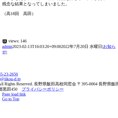
残念な結果となってしまいました。
（高18回 高田）
views:
146
admin
2023-02-13T16:03:20+09:00
2022年7月20日 水曜日
|
お知ら
せ
|
65-23-2650
j@iikou-d.jp
All Rights Reserved. 長野県飯田高校同窓会 〒395-0004 長野県
郷黒田450
プライバシーポリシー
Page load link
Go to Top