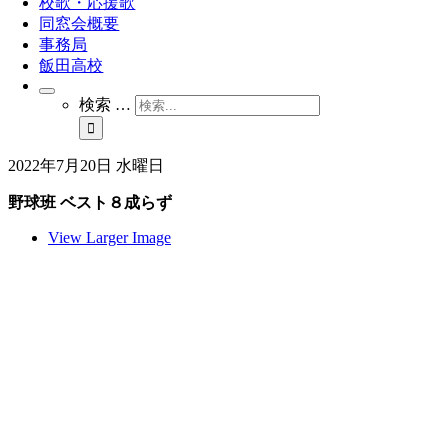
校歌・応援歌
同窓会概要
事務局
飯田高校
検索 …
2022年7月20日 水曜日
野球班 ベスト８成らず
View Larger Image