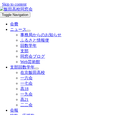
Skip to content
Toggle Navigation
会費
ニュース
事務局からのお知らせ
ふるさと情報便
回数学年
支部
同窓会ブログ
Web芸術館
支部回数学年
在京飯田高校
一六会
一七会
高18
一九会
高21
二二会
会報