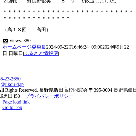
２回戦 対長野俊英 ８－０ で敗退しました。
＊＊＊＊＊＊＊＊＊＊＊＊＊＊＊＊＊＊＊＊＊＊＊＊＊＊＊
＊＊＊＊＊＊＊＊＊＊＊＊＊＊
（高１８回 高田）
views:
380
ホームページ委員長
2024-09-22T16:46:24+09:00
2024年9月22
日 日曜日
|
ふるさと情報便
|
65-23-2650
j@iikou-d.jp
All Rights Reserved. 長野県飯田高校同窓会 〒395-0004 長野県
郷黒田450
プライバシーポリシー
Page load link
Go to Top