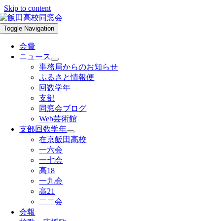
Skip to content
Toggle Navigation
会費
ニュース
事務局からのお知らせ
ふるさと情報便
回数学年
支部
同窓会ブログ
Web芸術館
支部回数学年
在京飯田高校
一六会
一七会
高18
一九会
高21
二二会
会報