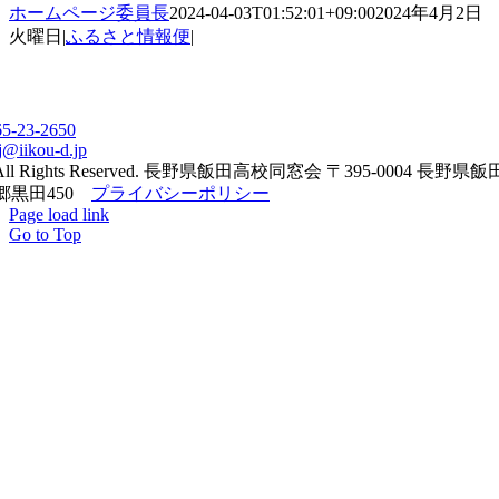
ホームページ委員長
2024-04-03T01:52:01+09:00
2024年4月2日
火曜日
|
ふるさと情報便
|
65-23-2650
j@iikou-d.jp
All Rights Reserved. 長野県飯田高校同窓会 〒395-0004 長野県
郷黒田450
プライバシーポリシー
Page load link
Go to Top