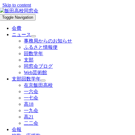
Skip to content
Toggle Navigation
会費
ニュース
事務局からのお知らせ
ふるさと情報便
回数学年
支部
同窓会ブログ
Web芸術館
支部回数学年
在京飯田高校
一六会
一七会
高18
一九会
高21
二二会
会報