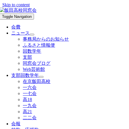
Skip to content
Toggle Navigation
会費
ニュース
事務局からのお知らせ
ふるさと情報便
回数学年
支部
同窓会ブログ
Web芸術館
支部回数学年
在京飯田高校
一六会
一七会
高18
一九会
高21
二二会
会報