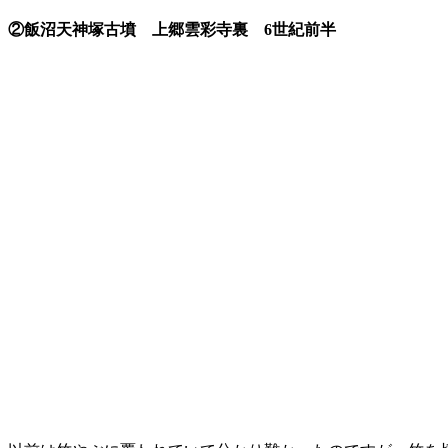
②飯沼天神塚古墳
上郷雲彩寺裏 6世紀前半