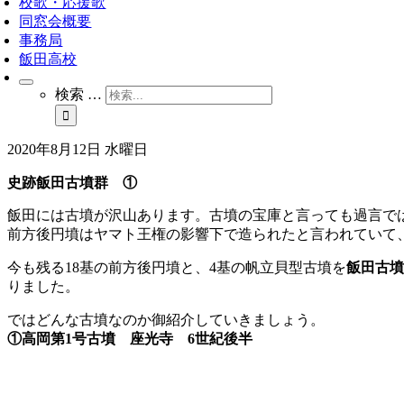
校歌・応援歌
同窓会概要
事務局
飯田高校
検索 …
2020年8月12日 水曜日
史跡飯田古墳群 ①
飯田には古墳が沢山あります。古墳の宝庫と言っても過言では
前方後円墳はヤマト王権の影響下で造られたと言われていて
今も残る18基の前方後円墳と、4基の帆立貝型古墳を
飯田古墳
りました。
ではどんな古墳なのか御紹介していきましょう。
①高岡第1号古墳 座光寺 6世紀後半