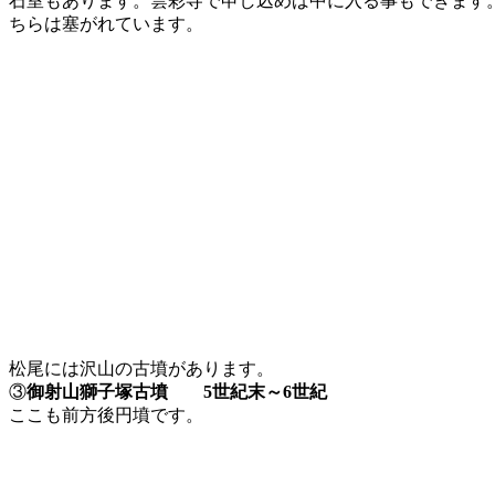
石室もあります。雲彩寺で申し込めば中に入る事もできます
ちらは塞がれています。
松尾には沢山の古墳があります。
③
御射山獅子塚古墳 5世紀末～6世紀
ここも前方後円墳です。