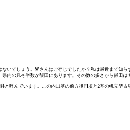
ないでしょう。皆さんはご存じでしたか？私は最近まで知らず
、県内の凡そ半数が飯田にあります。その数の多さから飯田は
群
と呼んでいます。この内11基の前方後円墳と2基の帆立型古墳