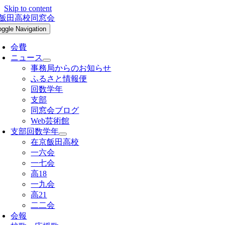
Skip to content
oggle Navigation
会費
ニュース
事務局からのお知らせ
ふるさと情報便
回数学年
支部
同窓会ブログ
Web芸術館
支部回数学年
在京飯田高校
一六会
一七会
高18
一九会
高21
二二会
会報