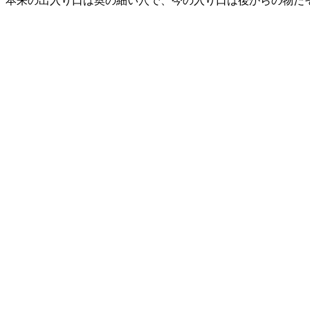
。本来の出入り口は奥の細い穴で、今の入り口は後からの物だ