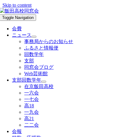
Skip to content
Toggle Navigation
会費
ニュース
事務局からのお知らせ
ふるさと情報便
回数学年
支部
同窓会ブログ
Web芸術館
支部回数学年
在京飯田高校
一六会
一七会
高18
一九会
高21
二二会
会報