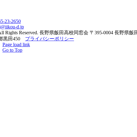
65-23-2650
j@iikou-d.jp
All Rights Reserved. 長野県飯田高校同窓会 〒395-0004 長野県
郷黒田450
プライバシーポリシー
Page load link
Go to Top