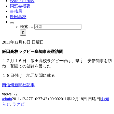
校歌・応援歌
同窓会概要
事務局
飯田高校
検索 …
2011年12月18日 日曜日
飯田高校ラグビー班知事表敬訪問
１２月１６日 飯田高校ラグビー班は、県庁 安倍知事を訪
ね、花園での健闘を誓った
１８日付け 地元新聞に載る
南信州新聞社記事
views:
72
admin
2011-12-27T10:37:43+09:00
2011年12月18日 日曜日
|
お知
らせ
,
ラグビー
|