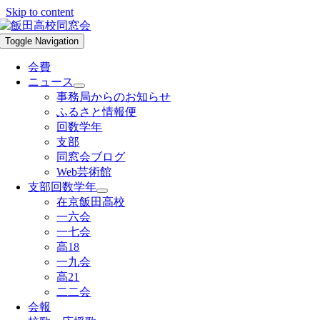
Skip to content
Toggle Navigation
会費
ニュース
事務局からのお知らせ
ふるさと情報便
回数学年
支部
同窓会ブログ
Web芸術館
支部回数学年
在京飯田高校
一六会
一七会
高18
一九会
高21
二二会
会報