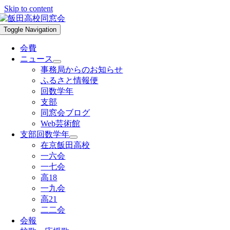
Skip to content
Toggle Navigation
会費
ニュース
事務局からのお知らせ
ふるさと情報便
回数学年
支部
同窓会ブログ
Web芸術館
支部回数学年
在京飯田高校
一六会
一七会
高18
一九会
高21
二二会
会報