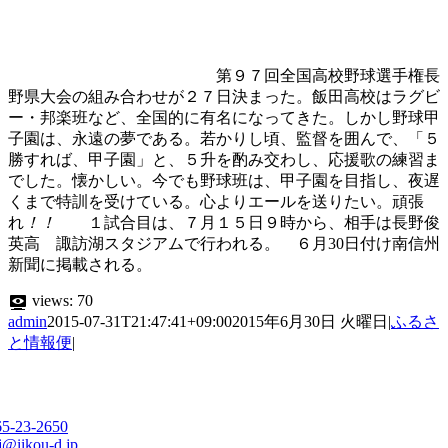
第９７回全国高校野球選手権長
野県大会の組み合わせが２７日決まった。飯田高校はラグビ
ー・邦楽班など、全国的に有名になってきた。しかし野球甲
子園は、永遠の夢である。若かりし頃、監督を囲んで、「５
勝すれば、甲子園」と、５升を酌み交わし、応援歌の練習ま
でした。懐かしい。今でも野球班は、甲子園を目指し、夜遅
くまで特訓を受けている。心よりエールを送りたい。頑張
れ
！！
１試合目は、７月１５日９時から、相手は長野俊
英高 諏訪湖スタジアムで行われる。 ６月30日付け南信州
新聞に掲載される。
views:
70
admin
2015-07-31T21:47:41+09:00
2015年6月30日 火曜日
|
ふるさ
と情報便
|
65-23-2650
j@iikou-d.jp