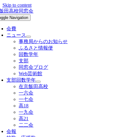
Skip to content
oggle Navigation
会費
ニュース
事務局からのお知らせ
ふるさと情報便
回数学年
支部
同窓会ブログ
Web芸術館
支部回数学年
在京飯田高校
一六会
一七会
高18
一九会
高21
二二会
会報