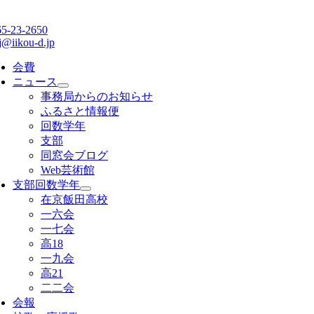
65-23-2650
j@iikou-d.jp
会費
ニュース
事務局からのお知らせ
ふるさと情報便
回数学年
支部
同窓会ブログ
Web芸術館
支部回数学年
在京飯田高校
一六会
一七会
高18
一九会
高21
二二会
会報