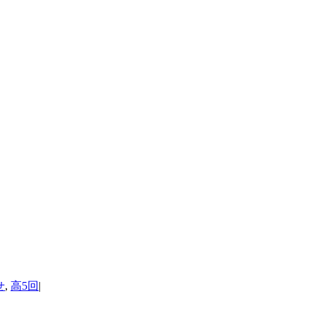
せ
,
高5回
|