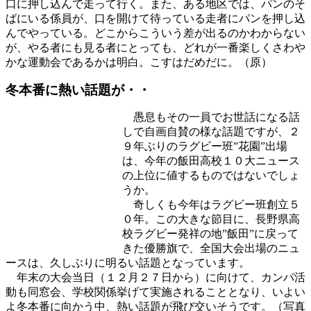
口に押し込んで走って行く。また、ある地区では、パンのそ
ばにいる係員が、口を開けて待っている走者にパンを押し込
んでやっている。どこからこういう差が出るのかわからない
が、やる者にも見る者にとっても、どれが一番楽しくさわや
かな運動会であるかは明白。こすはだめだに。（原）
冬本番に熱い話題が・・
愚息もその一員でお世話になる話
しで自画自賛の様な話題ですが、２
９年ぶりのラグビー班”花園”出場
は、今年の飯田高校１０大ニュース
の上位に値するものではないでしょ
うか。
奇しくも今年はラグビー班創立５
０年。この大きな節目に、長野県高
校ラグビー発祥の地”飯田”に戻って
きた優勝旗で、全国大会出場のニュ
ースは、久しぶりに明るい話題となっています。
年末の大会当日（１２月２７日から）に向けて、カンパ活
動も同窓会、学校関係挙げて実施されることとなり、いよい
よ冬本番に向かう中、熱い話題が飛び交いそうです。（写真