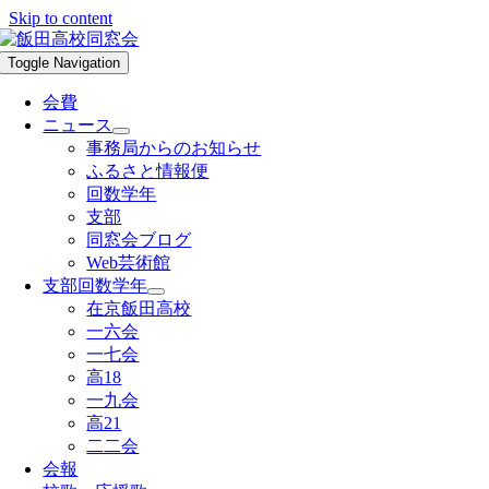
Skip to content
Toggle Navigation
会費
ニュース
事務局からのお知らせ
ふるさと情報便
回数学年
支部
同窓会ブログ
Web芸術館
支部回数学年
在京飯田高校
一六会
一七会
高18
一九会
高21
二二会
会報