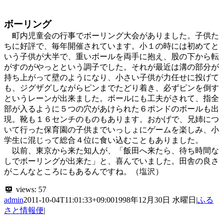
ボーリング
町内児童会の行事でボーリング大会がありました。子供た
ちに好評で、毎年開催されています。小１の時には初めてと
いう子供が大半で、重いボールを両手に抱え、股の下から転
がすのがやっとという調子でした。それが最近は溝の部分が
持ち上がって壁のようになり、小さい子供が力任せに投げて
も、ジグザグしながらピンまでたどり着き、必ずピンを倒す
というレーンが出来ました。ボールにも工夫がされて、指全
部が入るように５つの穴があけられた６ポンドのボールも出
現。靴も１６センチのものもあります。おかげで、兄姉につ
いて行った保育園の子供までいっしょにゲームを楽しみ、小
学生に混じって総合４位に食い込むこともありました。
以前、東京から来た知人が、「飯田へ来たら、待ち時間な
しでボーリングが出来た」と、喜んでいました。田舎の良さ
がこんなところにもあるんですね。（塩沢）
views:
57
admin
2011-10-04T11:01:33+09:00
1998年12月30日 水曜日
|
ふる
さと情報便
|