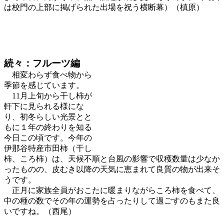
は校門の上部に掲げられた出場を祝う横断幕）（槙原）
続々：フルーツ編
相変わらず食べ物から
季節を感じています。
11月上旬から干し柿が
軒下に見られる様にな
り、初冬らしい光景とと
もに１年の終わりを知る
今日この頃です。今年の
伊那谷特産市田柿（干し
柿、ころ柿）は、天候不順と台風の影響で収穫数量は少なか
ったものの、皮むき以降の天気に恵まれて良質の物が出来そ
うです。
正月に家族全員がおこたに暖まりながらころ柿を食べて、
中の種の数でその年の運勢を占ったりして過ごすのもまた良
いですね。（西尾）