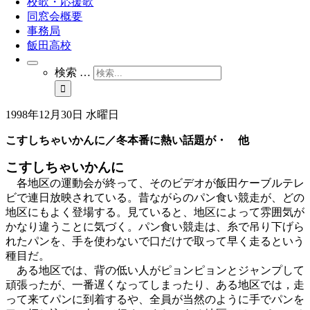
校歌・応援歌
同窓会概要
事務局
飯田高校
検索 …
1998年12月30日 水曜日
こすしちゃいかんに／冬本番に熱い話題が・ 他
こすしちゃいかんに
各地区の運動会が終って、そのビデオが飯田ケーブルテレ
ビで連日放映されている。昔ながらのパン食い競走が、どの
地区にもよく登場する。見ていると、地区によって雰囲気が
かなり違うことに気づく。パン食い競走は、糸で吊り下げら
れたパンを、手を使わないで口だけで取って早く走るという
種目だ。
ある地区では、背の低い人がピョンピョンとジャンプして
頑張ったが、一番遅くなってしまったり、ある地区では，走
って来てパンに到着するや、全員が当然のように手でパンを