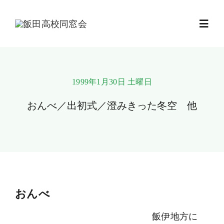
Skip
to
Toggl
content
Navig
会費
1999年1月30日 土曜日
ニュース
おんべ／出初式／澄みきった冬空 他
支部回数学年
会報
おんべ
校歌・応援歌
飯伊地方に