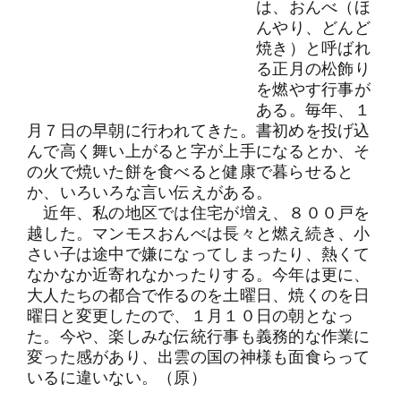
は、おんべ（ほ
同窓会概要
んやり、どんど
焼き）と呼ばれ
る正月の松飾り
事務局
を燃やす行事が
ある。毎年、１
飯田高校
月７日の早朝に行われてきた。書初めを投げ込
んで高く舞い上がると字が上手になるとか、そ
の火で焼いた餅を食べると健康で暮らせると
か、いろいろな言い伝えがある。
近年、私の地区では住宅が増え、８００戸を
越した。マンモスおんべは長々と燃え続き、小
さい子は途中で嫌になってしまったり、熱くて
なかなか近寄れなかったりする。今年は更に、
大人たちの都合で作るのを土曜日、焼くのを日
曜日と変更したので、１月１０日の朝となっ
た。今や、楽しみな伝統行事も義務的な作業に
変った感があり、出雲の国の神様も面食らって
いるに違いない。（原）