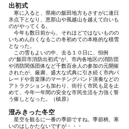
出初式
寒に入ると、県南の飯田地方もさすがに連日
氷点下となり、恵那山や風越山を越えて白いも
のがやってくる。
今年も数日前から、それほどではないものの
いちめん白くなるこの冬初めての本格的な積雪
となった。
この雪もよいの中、去る１０日に、恒例
の”飯田市消防出初式”が、市内各地区の消防団
や消防関係団体など千数百余人の参加の元開催
されたが、厳粛、盛大な式典に引き続く市内パ
レードや音楽隊のマーチングバンド演奏などの
アトラクションも加わり、街行く市民も足を止
めて、今年一年間の安全な市民生活を力強く誓
う催しとなった。（槙原）
澄みきった冬空
星空を観るに一番の季節ですね。季節柄、寒
いのはしかたないですが・・・