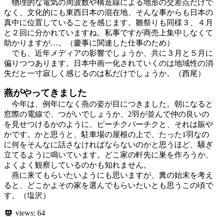
物理的な電気の周波数や構造線による地形の交差点だけで
なく、文化的にも東西日本の混在地、そんな事からも日本の
真中に位置していることを感じます。雛祭りも同様３、４月
と２回に分かれていますね。私事ですが商売上集中しなくて
助かりますが…。（慶事に関連した仕事のため）
でも、近年メディアの影響でしょうか、共に３月と５月に
偏りつつあります。日本中画一化されていくのは地域性の消
失だと一寸寂しく感じるのは私だけでしょうか。（西尾）
燕がやってきました
今年は、例年になく燕の姿が目につきました。朝になると
窓際の電線で、つがいでしょうか、2羽が並んで仲の良いの
を見せつけるかのように、ピーチクパーチクと、それは賑や
かです。かと思うと、駐車場の屋根の上で、たった1羽なの
に何をそんなに話さなければならないのかと思うほど、騒ぎ
立てるように鳴いています。どこ家の軒先に巣を作ろうか、
よくよく観察しているのかも知れません。
燕に来てもらいたいようにも思いますが、糞の始末を考え
ると、どこかよその家を選んでもらいたいとも思うこの頃で
す。（塩沢）
views:
64