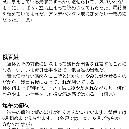
良仕事をしている光景にすっかり魅せられて、気づかれない
ように、しばらく立ち止まって眺めさせてもらった。馬鈴薯
を植えているようだ。アンデパンダン展に加えたい一枚の絵
だった。（原）
俄百姓
連休とその前後には決まって幾日か田舎を往復することに
なる。いよいよ野良仕事本番で、俄百姓の出現だ。
普段使わない筋肉をここぞとばかりむやみに働かせるもの
だから、幾日も後になってこれが利いてくる。
腰を踏ませて”年だなー”と子供に冷やかされながらも、何だ
かみやましい仕事をした様な満足感ではある。（槙原）
端午の節句
端午の節句で鯉のぼりがたくさん泳いでいます。飯伊では
6月初めまで見られます。（各戸では、５、６月どちらか一
方なのですが）