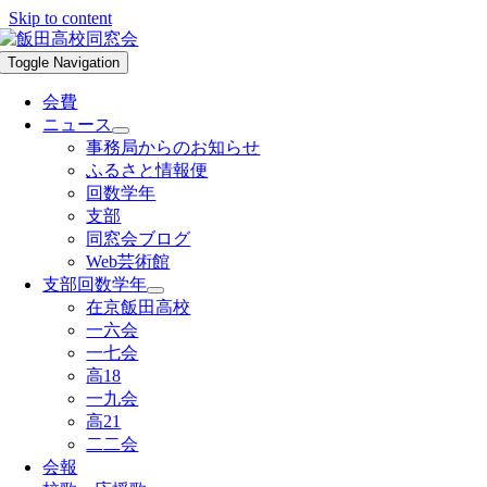
Skip to content
Toggle Navigation
会費
ニュース
事務局からのお知らせ
ふるさと情報便
回数学年
支部
同窓会ブログ
Web芸術館
支部回数学年
在京飯田高校
一六会
一七会
高18
一九会
高21
二二会
会報