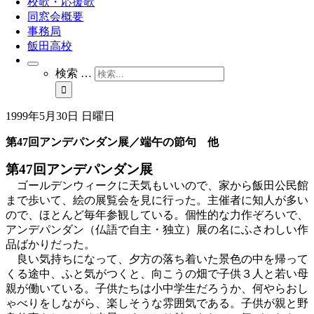
校歌・応援歌
同窓会概要
事務局
飯田高校
検索 …
1999年5月30日 日曜日
第47回アンデパンダン展／端午の節句 他
第47回アンデパンダン展
ゴールデンウィークに天気もいいので、家から飯田公民館
まで歩いて、絵の展覧会を見に行った。主催者に知人が多い
ので、ほとんど毎年参観している。個性的な力作ぞろいで、
アンデパンダン（仏語で自主・独立）展の名にふさわしい作
品ばかりだった。
良い気持ちになって、夕方の落ち着いた景色の中を帰って
くる途中、ふと気がつくと、向こうの畑で子供３人と若い母
親が働いている。子供たちは小中学生だろうか、何やらおし
ゃべりをしながら、楽しそうな雰囲気である。子供が親と野