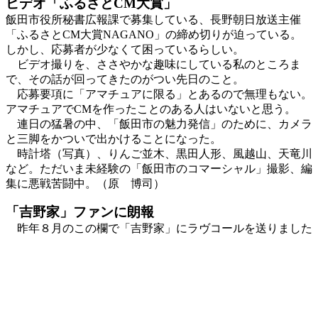
ビデオ「ふるさとCM大賞」
飯田市役所秘書広報課で募集している、長野朝日放送主催
「ふるさとCM大賞NAGANO」の締め切りが迫っている。
しかし、応募者が少なくて困っているらしい。
ビデオ撮りを、ささやかな趣味にしている私のところま
で、その話が回ってきたのがつい先日のこと。
応募要項に「アマチュアに限る」とあるので無理もない。
アマチュアでCMを作ったことのある人はいないと思う。
連日の猛暑の中、「飯田市の魅力発信」のために、カメラ
と三脚をかついで出かけることになった。
時計塔（写真）、りんご並木、黒田人形、風越山、天竜川
など。ただいま未経験の「飯田市のコマーシャル」撮影、編
集に悪戦苦闘中。（原 博司）
「吉野家」ファンに朗報
昨年８月のこの欄で「吉野家」にラヴコールを送りました