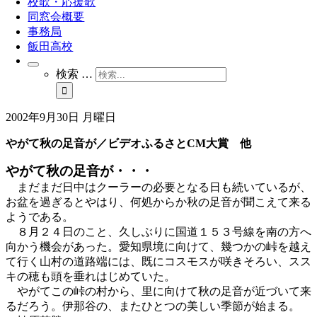
校歌・応援歌
同窓会概要
事務局
飯田高校
検索 …
2002年9月30日 月曜日
やがて秋の足音が／ビデオふるさとCM大賞 他
やがて秋の足音が・・・
まだまだ日中はクーラーの必要となる日も続いているが、
お盆を過ぎるとやはり、何処からか秋の足音が聞こえて来る
ようである。
８月２４日のこと、久しぶりに国道１５３号線を南の方へ
向かう機会があった。愛知県境に向けて、幾つかの峠を越え
て行く山村の道路端には、既にコスモスが咲きそろい、スス
キの穂も頭を垂れはじめていた。
やがてこの峠の村から、里に向けて秋の足音が近づいて来
るだろう。伊那谷の、またひとつの美しい季節が始まる。