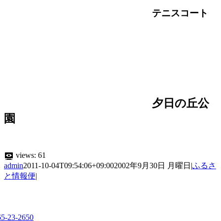
テニスコート
夕日の丘公
園
views:
61
admin
2011-10-04T09:54:06+09:00
2002年9月30日 月曜日
|
ふるさ
と情報便
|
65-23-2650