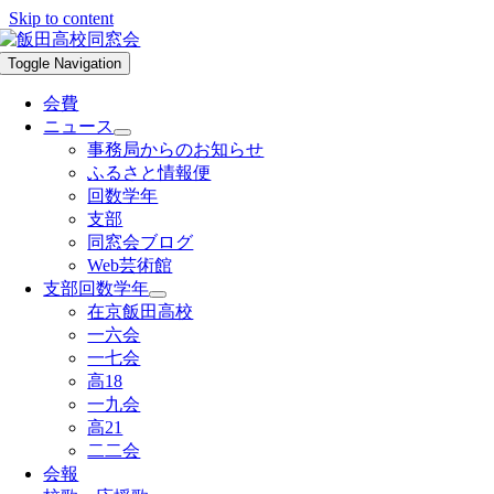
Skip to content
Toggle Navigation
会費
ニュース
事務局からのお知らせ
ふるさと情報便
回数学年
支部
同窓会ブログ
Web芸術館
支部回数学年
在京飯田高校
一六会
一七会
高18
一九会
高21
二二会
会報