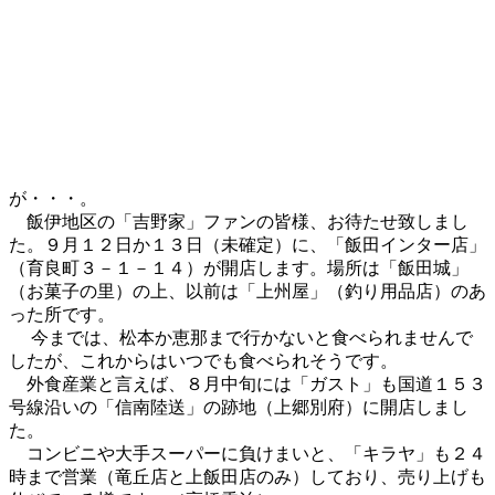
が・・・。
飯伊地区の「吉野家」ファンの皆様、お待たせ致しまし
た。９月１２日か１３日（未確定）に、「飯田インター店」
（育良町３－１－１４）が開店します。場所は「飯田城」
（お菓子の里）の上、以前は「上州屋」（釣り用品店）のあ
った所です。
今までは、松本か恵那まで行かないと食べられませんで
したが、これからはいつでも食べられそうです。
外食産業と言えば、８月中旬には「ガスト」も国道１５３
号線沿いの「信南陸送」の跡地（上郷別府）に開店しまし
た。
コンビニや大手スーパーに負けまいと、「キラヤ」も２４
時まで営業（竜丘店と上飯田店のみ）しており、売り上げも