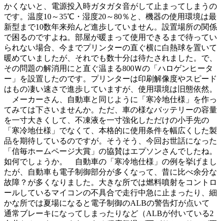
かくないと、電源投入時ガタガタ音がして止まってしまうの
です。温度10～35℃・湿度20～80％と、機器の使用環境は最
新型まで10数年来殆んど進歩していません。設置場所の関係
で困るのですよね。部屋が暖まって使用できるまで待ってい
られない場合、今までプリンターの直ぐ横に白熱球を置いて
暖めていましたが、それでも数十分は待たされました。で、
その問題の解消用にと直ぐ温まる800Ｗの「ハロゲンヒータ
ー」を設置したのです。プリンターは印刷解像度やスピード
はもの凄い速さで進歩していますが、使用環境は旧態依然。
メーカーさん、自動車と同じように「寒冷地仕様」を作っ
てみては下さいませんか。ただ、車の様なバッテリーの容量
を一寸大きくして、不凍液を一寸強化しただけの小手先の
「寒冷地仕様」でなくて、本格的に使用条件を幅広くした製
品を期待しているのですが。そうそう、今回お世話になった
「信毎ホームページ大賞」の協賛はエプソンさんでしたね。
如何でしょうか。 自動車の「寒冷地仕様」の例を挙げまし
たが、自動車も電子制御部分が多くなって、昔に比べ余分な
故障？が多くなりました。大きな所では燃料噴射をコントロ
ールしているマイコンの不具合で走行中急に止まったり、細
かな所では夏場になると電子制御のALBの警告灯が点いて
通常ブレーキになってしまったりなど（ALBが付いている2