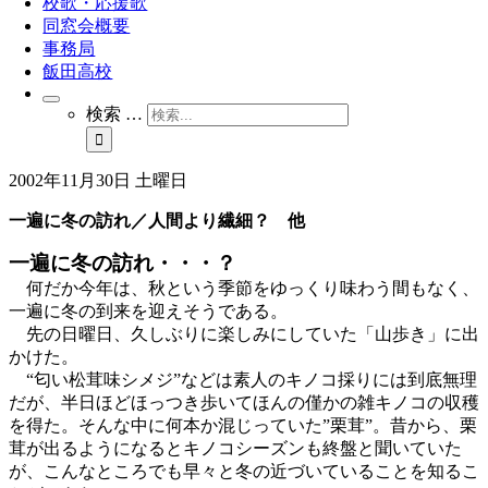
校歌・応援歌
同窓会概要
事務局
飯田高校
検索 …
2002年11月30日 土曜日
一遍に冬の訪れ／人間より繊細？ 他
一遍に冬の訪れ・・・？
何だか今年は、秋という季節をゆっくり味わう間もなく、
一遍に冬の到来を迎えそうである。
先の日曜日、久しぶりに楽しみにしていた「山歩き」に出
かけた。
“匂い松茸味シメジ”などは素人のキノコ採りには到底無理
だが、半日ほどほっつき歩いてほんの僅かの雑キノコの収穫
を得た。そんな中に何本か混じっていた”栗茸”。昔から、栗
茸が出るようになるとキノコシーズンも終盤と聞いていた
が、こんなところでも早々と冬の近づいていることを知るこ