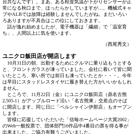
台共なんです）。まあ、ある程度気温が下がりセンサーが正
常になる秋口まで、ほったらかしていますが…。機械式キャ
ブやALBでは故障は経験しませんでしたがね。まだいろい
ろありますが不具合はこの位にしておきます。
話が逸れ始めましたが、電子機器は「繊細」で「温室育
ち」、人間以上に気を使います。
（西尾秀文）
ユニクロ飯田店が開店します
10月31日の朝、出勤するためにクルマに乗り込もうとする
と、フロントガラスが凍っていました。会社に着いて皆に聞
いたところ、寒い所では前日も凍っていたとか・・・。今年
は早目にスタッドレスタイヤに履き替えた方がいいかもしれ
ません。
ところで、11月22日（金）にユニクロ飯田店（鼎名古熊
2,505-1）がアップルロード沿い「名古熊東」交差点のそば
に開店します。同じ日に「ベルシャイン伊那店」もオープン
します。
皆様に応援していただいた「信毎ホームページ大賞2002」
のWeb一般投票で、団体部門16作品中4番目の票を得る事が
出来ました。ご協力有難うございました。