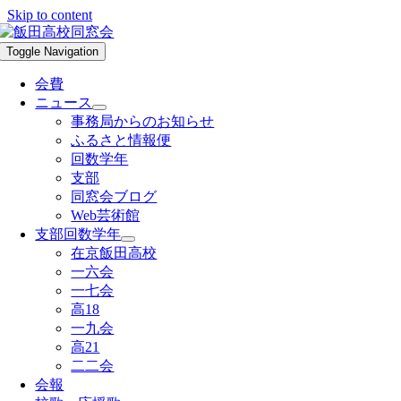
Skip to content
Toggle Navigation
会費
ニュース
事務局からのお知らせ
ふるさと情報便
回数学年
支部
同窓会ブログ
Web芸術館
支部回数学年
在京飯田高校
一六会
一七会
高18
一九会
高21
二二会
会報