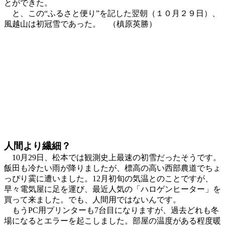
とができた。
と、この“ふるさと便り”を記した翌朝（１０月２９日）、
風越山は初冠雪であった。 （槙原英勝）
人間より繊細？
10月29日、松本では観測史上最速の初雪だったそうです。
飯田も冷たい雨が降りましたが、標高の高い西部農道でちょ
っぴり霙に遭いました。12月初旬の気温とのことですが、
早々電気屋に足を運び、最近人気の「ハロゲンヒーター」を
買って来ました。でも、人間用ではないんです。
もうPC用プリンターも7台目になりますが、過去どれも冬
場になるとエラーを起こしました。部屋の温度がある程度暖