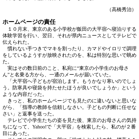
（高橋秀治）
ホームページの責任
１０月末、東京のある小学校が飯田の大平宿へ寝泊りする
体験学習を行い、翌日、それが県内ニュースとしてテレビで
伝えられた。
慣れない手つきでマキを割ったり、カマドやイロリで調理
をしているようすが放映されたのを、私は特別な思いで眺め
た。
実はその数日前のこと、私宛に“東京の小学生のお母さ
ん”と名乗る方から、一通のメールが届いていた。
「大平宿へ子どもが宿泊します。もうかなり寒いのでしょ
う。防寒具や寝袋を持たせたほうが良いでしょうか」という
ような内容だった。
きっと、私のホームページでも見たのに違いないと思いな
がら、「指導の教師を信頼しなさい。子どもの判断に任せな
さい」と返事を送った。
テレビで小学生たちの姿を見た後、東京のお母さんの気持
ちになって、Yahoo!で「大平宿」を検索したら、私のが２番
目にあった。