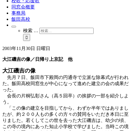
校歌・応援歌
同窓会概要
事務局
飯田高校
検索 …
2003年11月30日 日曜日
大江磯吉の像／日帰り上京記 他
大江磯吉の像
先月７日、飯田市下殿岡の円通寺で立派な除幕式が行われ
た。飯田高校同窓生が中心になって進めた建立の会の成果だ
った。
会長の片桐弘彰さん（高５回卒）の挨拶の一部を紹介しよ
う。
「この像の建立を目指してから、わずか半年ではありまし
たが、約２００人もの多くの方々の賛同をいただき本日に至
りました。若くしてこの世を去った大江磯吉は、幼少の頃、
この寺の境内にあった知止小学校で学びました。当時この境