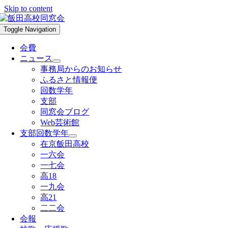
Skip to content
Toggle Navigation
会費
ニュース
事務局からのお知らせ
ふるさと情報便
回数学年
支部
同窓会ブログ
Web芸術館
支部回数学年
在京飯田高校
一六会
一七会
高18
一九会
高21
二二会
会報