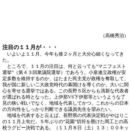
（高橋秀治）
注目の１１月が・・・
いよいよ１１月、今年も後２ヶ月と大分心細くなってき
た。
ところで、１１月の注目は、何と云っても“マニフェスト
選挙”（第４３回衆議院選挙）であろう。小泉連立政権が安
定多数を維持するのか、はたまた民主党が政権を奪取して、
我が国に新しい二大政党時代の幕開けを導くのか、大いに関
心を寄せる選挙ではある。この長野５区からも清新な代表者
が選ばれる時となった。上伊那VS下伊那等というような了
見の狭い戦いでなく、地域を代表してかつ、これからの日本
の方向性をしっかり判断できる議員先生を望みたい。
地域を代表すると云えば、長野県の代表決定戦がやはりこ
の１１月上旬だ。５年ぶりの“花園”切符を懸けた岡工との高
校ラグビー決戦である。（１１月８日（土）１３：００キッ