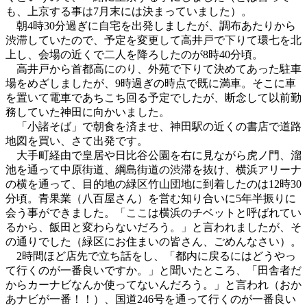
も、上京する事は7月末には決まっていました）。
朝4時30分過ぎに自宅を出発しましたが、調布あたりから
渋滞していたので、予定を変更して高井戸で下りて環七を北
上し、会場の近くで二人を降ろしたのが8時40分頃。
高井戸から首都高にのり、外苑で下りて決めてあった駐車
場をめざしましたが、9時過ぎの時点で既に満車。そこに車
を置いて電車であちこち回る予定でしたが、断念して以前勤
務していた神田に向かいました。
「小諸そば」で朝食を済ませ、神田駅の近くの書店で道路
地図を買い、さて出発です。
大手町経由で皇居や日比谷公園を右に見ながら虎ノ門、溜
池を通って中原街道、綱島街道の渋滞を抜け、横浜アリーナ
の横を通って、目的地の緑区竹山団地に到着したのは12時30
分頃。青果業（八百屋さん）を営む知り合いに5年半振りに
会う事ができました。「ここは横浜のチベットと呼ばれてい
るから、飯田と変わらないだろう。」と言われましたが、そ
の通りでした（緑区にお住まいの皆さん、ごめんなさい）。
2時間ほど店先で立ち話をし、「都内に戻るにはどうやっ
て行くのが一番良いですか。」と聞いたところ、「田舎者だ
からカーナビなんか使ってないんだろう。」と言われ（おか
あナビが一番！！）、国道246号を通って行くのが一番良い