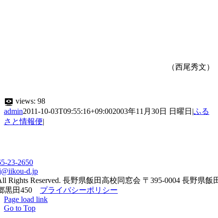
（西尾秀文）
views:
98
admin
2011-10-03T09:55:16+09:00
2003年11月30日 日曜日
|
ふる
さと情報便
|
65-23-2650
j@iikou-d.jp
All Rights Reserved. 長野県飯田高校同窓会 〒395-0004 長野県
郷黒田450
プライバシーポリシー
Page load link
Go to Top