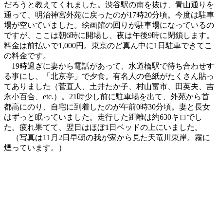
だろうと教えてくれました。渋谷駅の南を抜け、青山通りを
通って、明治神宮外苑に戻ったのが17時20分頃。今度は駐車
場が空いていました。絵画館の回りが駐車場になっているの
ですが、ここは朝6時に開場し、夜は午後9時に閉鎖します。
料金は前払いで1,000円。東京のど真ん中に1日駐車できてこ
の料金です。
19時過ぎに妻から電話があって、水道橋駅で待ち合わせす
る事にし、「北京亭」で夕食。有名人の色紙がたくさん貼っ
てありました（菅直人、土井たか子、村山富市、田英夫、吉
永小百合、etc.）。21時少し前に駐車場を出て、外苑から首
都高にのり、自宅に到着したのが午前0時30分頃。妻と長女
はずっと眠っていました。走行した距離は約630キロでし
た。疲れ果てて、翌日はほぼ1日ベッドの上にいました。
（写真は11月2日早朝の我が家から見た天竜川東岸。霧に
煙っています。）