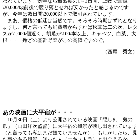
われています。例年なら最盛期の1～2日間、上物で卸値
\20,000/kg前後で競り落とせれば安かったと感じるのです
が、今年は数日間\20,000以下で取引されています。
まあ、価格の低迷は当然です。そろそろ時期はずれとなり
ますし、何と言っても消費者からすれば松茸は二の次。レタ
スが\1,000/個近く、胡瓜が\100/本以上、キャベツ、白菜、大
根・・・殆どの基幹野菜がこの高値ですので。
（西尾 秀文）
あの映画に大平宿が・・・
10月30日（土）より公開されている映画「隠し剣 鬼の
爪」（山田洋次監督）に大平宿の風景が映し出されています
（と言っても私はまだ観ていませんが）。もしかしたら、見
た事のある風景、知った人（エキストラ）と出会えるか