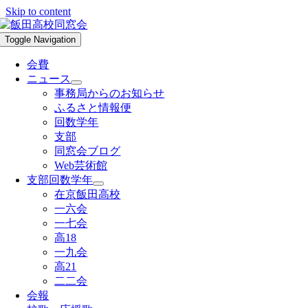
Skip to content
Toggle Navigation
会費
ニュース
事務局からのお知らせ
ふるさと情報便
回数学年
支部
同窓会ブログ
Web芸術館
支部回数学年
在京飯田高校
一六会
一七会
高18
一九会
高21
二二会
会報