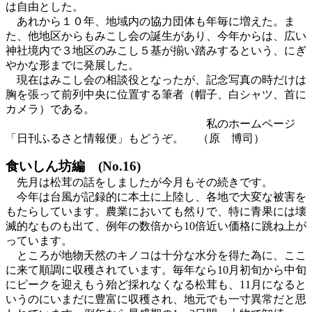
は自由とした。
あれから１０年、地域内の協力団体も年毎に増えた。ま
た、他地区からもみこし会の誕生があり、今年からは、広い
神社境内で３地区のみこし５基が揃い踏みするという、にぎ
やかな形までに発展した。
現在はみこし会の相談役となったが、記念写真の時だけは
胸を張って前列中央に位置する筆者（帽子、白シャツ、首に
カメラ）である。
私のホームページ
「日刊ふるさと情報便」もどうぞ。 （原 博司）
食いしん坊編 (No.16)
先月は松茸の話をしましたが今月もその続きです。
今年は台風が記録的に本土に上陸し、各地で大変な被害を
もたらしています。農業においても然りで、特に青果には壊
滅的なものも出て、例年の数倍から10倍近い価格に跳ね上が
っています。
ところが地物天然のキノコは十分な水分を得た為に、ここ
に来て順調に収穫されています。毎年なら10月初旬から中旬
にピークを迎えもう殆ど採れなくなる松茸も、11月になると
いうのにいまだに豊富に収穫され、地元でも一寸異常だと思