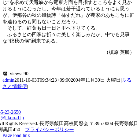
じ”を求めて天竜峡から竜東方面を目指すところをよく見か
けるようになったし、今年は若干遅れているようにも思う
が、伊那谷の秋の風物詩「柿すだれ」が農家のあちこちに軒
を連ねるのも間もないことだろう。
そして、紅葉も日一日と里へ下りてくる。
ふるさとの四季は折々に美しく楽しみだが、中でも見事
な”錦秋の候”到来である。
（槙原 英勝）
views:
90
admin
2011-10-03T09:34:23+09:00
2004年11月30日 火曜日
|
ふる
さと情報便
|
65-23-2650
j@iikou-d.jp
All Rights Reserved. 長野県飯田高校同窓会 〒395-0004 長野県
郷黒田450
プライバシーポリシー
Page load link