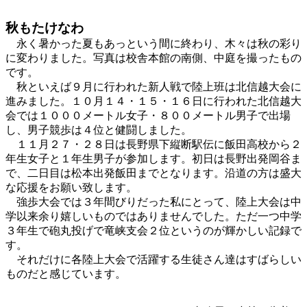
秋もたけなわ
永く暑かった夏もあっという間に終わり、木々は秋の彩り
に変わりました。写真は校舎本館の南側、中庭を撮ったもの
です。
秋といえば９月に行われた新人戦で陸上班は北信越大会に
進みました。１０月１４・１５・１６日に行われた北信越大
会では１０００メートル女子・８００メートル男子で出場
し、男子競歩は４位と健闘しました。
１１月２７・２８日は長野県下縦断駅伝に飯田高校から２
年生女子と１年生男子が参加します。初日は長野出発岡谷ま
で、二日目は松本出発飯田までとなります。沿道の方は盛大
な応援をお願い致します。
強歩大会では３年間びりだった私にとって、陸上大会は中
学以来余り嬉しいものではありませんでした。ただ一つ中学
３年生で砲丸投げで竜峡支会２位というのが輝かしい記録で
す。
それだけに各陸上大会で活躍する生徒さん達はすばらしい
ものだと感じています。