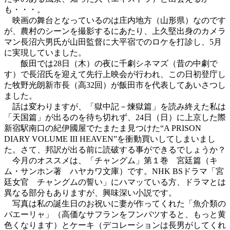
も・・・。
映画の舞台となっているのは庄内地方（山形県）なのです
が、農村のシーンを撮影するにあたり、上久堅出身のカメラ
マン長沼六男氏が山田監督に大平宿でのロケを打診し、5月
に実現していました。
飯田では28日（木）の夜に千劇シネマズ（昔の中劇で
す）で長沼氏を迎えて先行上映会が行われ、この日初登庁し
た牧野光朗新市長（高32回）が飯田市を代表してあいさつし
ました。
話は変わりますが、「獄中記－煉獄篇」を読み終えた私は
「天国篇」が出るのを待ち切れず、24日（日）に上京した際
新宿駅南口の紀伊國屋でたまたま見つけた“A PRISON
DIARY VOLUME III HEAVEN”を衝動買いしてしまいまし
た。さて、邦訳が出る前に読破する事ができるでしょうか？
今月のオススメは、「チャングム」第１巻 宮廷篇（キ
ム・サンホン著 ハヤカワ文庫）です。NHK BSドラマ「宮
廷女官 チャングムの誓い」にハマッている方、ドラマとは
異なる部分もありますが、興味深い小説です。
写真は私の誕生日のお祝いに妻が作ってくれた「魚介類の
パエーリャ」（高価なサフランをフンパツすると、もっと黄
色くなります）とケーキ（デコレーションは長男がしてくれ