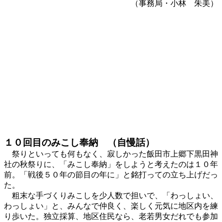
（事務局・小林 朱美）
１０回目のみこし奉納 （自慢話）
祭りといっても何もなく、寂しかった飯田市上郷下黒田神
社の秋祭りに、「みこし奉納」をしようと考えたのは１０年
前。「戦後５０年の節目の年に」と銘打っての立ち上げだっ
た。
粗末な手づくりみこしを少人数で担いで、「わっしょい、
わっしょい」と、みんなで仲良く、楽しく元気に地区内を練
り歩いた。独立採算、地区住民なら、老若男女だれでも参加