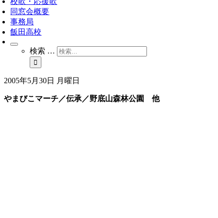
校歌・応援歌
同窓会概要
事務局
飯田高校
検索 …
2005年5月30日 月曜日
やまびこマーチ／伝承／野底山森林公園 他