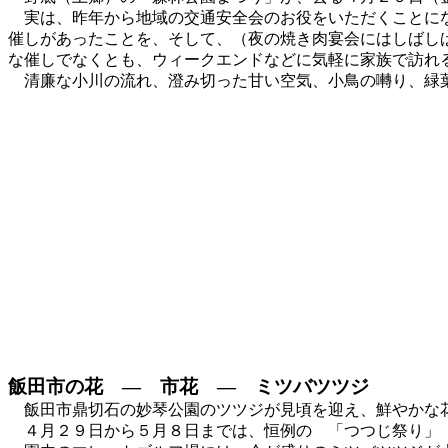
実は、昨年から地域の交通安全会のお役をいただくことにな
催しがあったことを、そして、（夜の焼き肉宴会にはしばし
な催しでなくとも、ウィークエンドなどに気軽に家族で訪れ
清廉な小川の流れ、澄み切った甘い空気、小鳥の囀り、緑葉
飯田市の花 ― 市花 ― ミツバツツジ
飯田市鼎切石の妙琴公園のツツジが見頃を迎え、鮮やかな花
４月２９日から５月８日までは、恒例の 「つつじ祭り」 