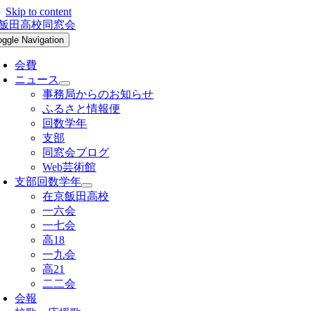
Skip to content
oggle Navigation
会費
ニュース
事務局からのお知らせ
ふるさと情報便
回数学年
支部
同窓会ブログ
Web芸術館
支部回数学年
在京飯田高校
一六会
一七会
高18
一九会
高21
二二会
会報