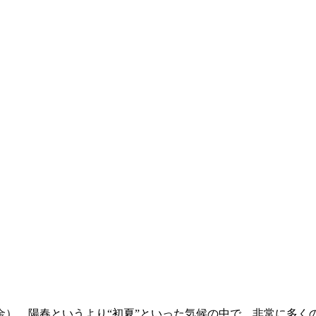
。
）、陽春というより“初夏”といった気候の中で、非常に多く