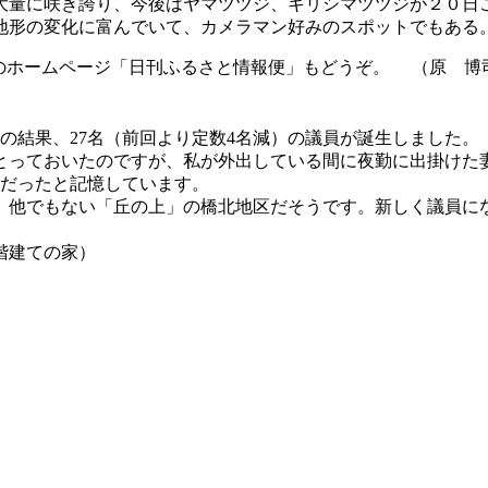
量に咲き誇り、今後はヤマツツジ、キリシマツツジが２０日
形の変化に富んでいて、カメラマン好みのスポットでもある
のホームページ「日刊ふるさと情報便」もどうぞ。 （原 博
の結果、27名（前回より定数4名減）の議員が誕生しました。
っておいたのですが、私が外出している間に夜勤に出掛けた
方だったと記憶しています。
他でもない「丘の上」の橋北地区だそうです。新しく議員に
階建ての家）