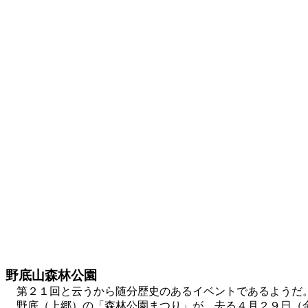
野底山森林公園
第２１回と云うから随分歴史のあるイベントであるようだ
野底（上郷）の「森林公園まつり」が、去る４月２９日（金