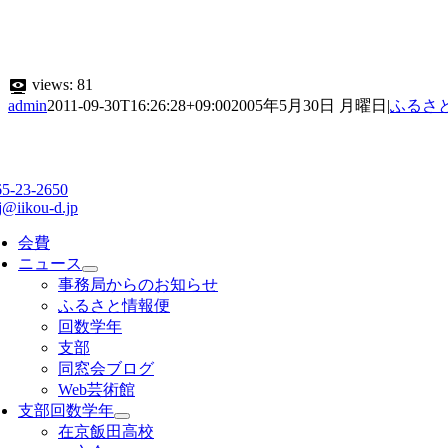
views:
81
admin
2011-09-30T16:26:28+09:00
2005年5月30日 月曜日
|
ふるさ
65-23-2650
j@iikou-d.jp
会費
ニュース
事務局からのお知らせ
ふるさと情報便
回数学年
支部
同窓会ブログ
Web芸術館
支部回数学年
在京飯田高校