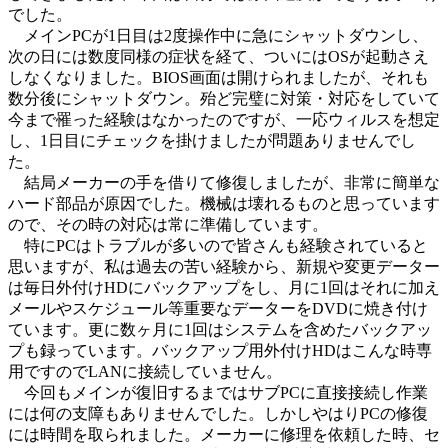
でした。
メインPCが1日目は2度操作中に急にシャットダウンし、
次の日には数度同様の症状を経て、ついにはOSが起動さえ
しなくなりました。BIOS画面は開けられましたが、それも
数分後にシャットダウン。殆ど完璧に対策・対応をしていて
今まで罹った経験はなかったのですが、一応ウィルスを想定
し、1日目にチェックを掛けましたが問題ありませんでし
た。
結局メーカーの手を借りて修復しましたが、非常に簡単な
ハード部品が原因でした。機械は壊れるものと思っています
ので、その時の対応は常に準備しています。
特にPCはトラブルが多いので皆さんも経験されていると
思いますが、私は過去の苦い経験から、新規や変更データー
は毎日外付けHDにバックアップをし、月に1回はそれに加え
メールやスケジュール等重要なデーターをDVDに焼き付け
ています。更に数ヶ月に1回はシステムを含めたバックアッ
プも録っています。バックアップ用外付けHDはこんな時専
用ですのでLANに接続していません。
今回もメインが復旧するまではサブPCに直接接続し作業
には何の支障もありませんでした。しかしやはりPCの修復
には時間を取られました。メーカーに修理を依頼した時、セ