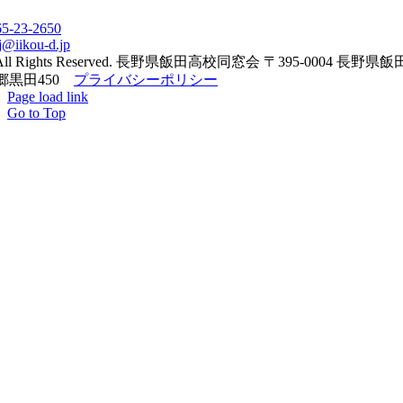
65-23-2650
j@iikou-d.jp
All Rights Reserved. 長野県飯田高校同窓会 〒395-0004 長野県
郷黒田450
プライバシーポリシー
Page load link
Go to Top