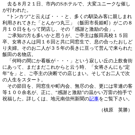
去る８月２１日、市内のSホテルで、大変ユニークな催し
が行われた。
“トンカツ”と云えば・・・と、多くの馴染み客に親しまれ
利用されてきた「とんかつ丸三」（飯田市長姫町）がこの８
月１０日をもって閉店し、その「感謝と激励の会」。
ご承知の方も多いかと思うが、ご亭主は飯田高校１５回
卒、女将さんは同１６回と共に同窓生で、息の合ったおしど
り夫婦。そのお二人が３５年の長きに亘って営んで来られた
飯田の名物店。
「何時の間にか看板が・・・」という寂しい丘の上飲食街
にあって、まだまだこれからと云う時、「女将さんにも“定
年”を」と、ご亭主の決断での店じまい。そしてお二人で次
の人生をスタート。
その節目を、同窓生や町内会、無尽の会、更には常連の客
等１００余名が、正に、“感謝と激励”の温かい万雷の拍手で
祝福した。詳しくは、地元南信州新聞の
記事
をご覧下さい。
（槙原 英勝）