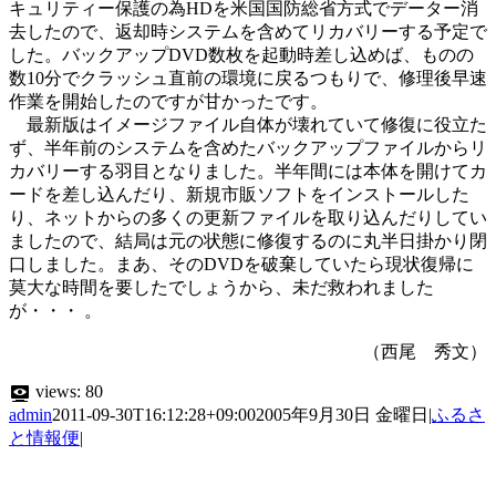
キュリティー保護の為HDを米国国防総省方式でデーター消
去したので、返却時システムを含めてリカバリーする予定で
した。バックアップDVD数枚を起動時差し込めば、ものの
数10分でクラッシュ直前の環境に戻るつもりで、修理後早速
作業を開始したのですが甘かったです。
最新版はイメージファイル自体が壊れていて修復に役立た
ず、半年前のシステムを含めたバックアップファイルからリ
カバリーする羽目となりました。半年間には本体を開けてカ
ードを差し込んだり、新規市販ソフトをインストールした
り、ネットからの多くの更新ファイルを取り込んだりしてい
ましたので、結局は元の状態に修復するのに丸半日掛かり閉
口しました。まあ、そのDVDを破棄していたら現状復帰に
莫大な時間を要したでしょうから、未だ救われました
が・・・ 。
（西尾 秀文）
views:
80
admin
2011-09-30T16:12:28+09:00
2005年9月30日 金曜日
|
ふるさ
と情報便
|