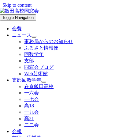
Skip to content
Toggle Navigation
会費
ニュース
事務局からのお知らせ
ふるさと情報便
回数学年
支部
同窓会ブログ
Web芸術館
支部回数学年
在京飯田高校
一六会
一七会
高18
一九会
高21
二二会
会報