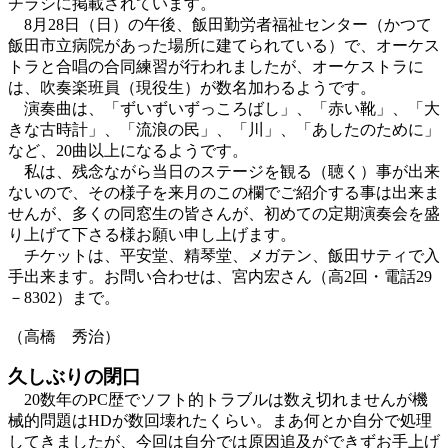
チラシに掲載されています。
8月28日（日）の午後、飯田勤労者福祉センター（かつて
飯田市立病院があった場所に建てられている）で、オーケス
トラと合唱の合同練習が行われましたが、オーケストラに
は、吹奏楽班員（現役生）が数名加わるようです。
演奏曲は、「ずいずいずっころばし」、「赤い靴」、「大
きな古時計」、「流浪の民」、「川」、「あしたのために」
など、20曲以上になるようです。
私は、残念ながら当日のステージを観る（聴く）事が出来
ないので、その様子を来月のこの欄でご紹介する事は出来ま
せんが、多くの同窓生の皆さんが、初めての定期演奏会を盛
り上げて下さる様お願い申し上げます。
チケットは、平安堂、精琴堂、メガテン、飯田サティで入
手出来ます。お問い合わせは、宮内宏さん（高2回・電話29
－8302）まで。
（高橋 秀治）
久しぶりの閉口
20数年のPC歴でソフト的トラブルは数え切れませんが機
械的問題はHDが数回壊れたくらい。まあ何とか自分で処理
してきましたが、今回は自分では原因追及ができずお手上げ