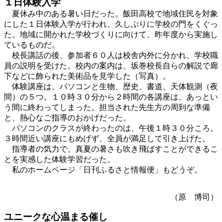
１日体験入学
夏休み中のある暑い日だった。飯田高校で地域住民を対象
にした１日体験入学が行われ、久しぶりに学校の門をくぐっ
た。地域に開かれた学校づくりに向けて、昨年度から実施し
ているものだ。
校長講話の後、参加者６０人は校舎内外に分かれ、学校職
員の説明を受けた。校内の案内は、坂巻校長自らの解説で廊
下などに飾られた美術品を見学した（写真）。
体験講座は、パソコンと生物、歴史、書道、天体観測（夜
間）の５つ。１０時３０分から２時間の各講座は、あっとい
う間に終わってしまった。担当された先生方の周到な準備
と、熱心なご指導のおかげだった。
パソコンのクラスが終わったのは、午後１時３０分ころ。
３時間近い講座にもめげず、全員が満足して引き上げた。
指導者の気力で、真夏の暑さも吹き飛ばすことができるこ
とを実感した体験学習だった。
私のホームページ「日刊ふるさと情報便」もどうぞ。
（原 博司）
ユニークな心温まる催し