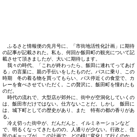
ふるさと情報便の先月号に、「市街地活性化計画」に期待
の記事が記載された。私も、何回か飯田町の観光について記
載させて頂きましたが、大いに期待します。
我々の時代、「これが終わったら、飯田に連れてってあげ
る」の言葉に、親の手伝いをしたものだ。バスに乗り、この
時期 冬の着る物を買ってもらい、バス停近くの食堂で、カ
レーを食べさせていただく。この贅沢に、飯田町を憧れたも
のだ。
時代の流れで、大型店が郊外に、街中が空洞化していくの
は、飯田市だけではない。仕方ないことだ。しかし 飯田に
は、城下町としての歴史があり、また 特有の都の香りがあ
る。
冷え切った街中が、だんだんと、イルミネーションなど
で、明るくなってきたものの、人通りが少ない。行政と、住
民のギャップが、この計画で、どの様に変化して行くのか