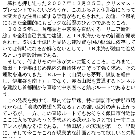
暮れも押し迫った２００７年１２月２５日。クリスマス・
プレゼントでもないだろうが、このふるさと伊那谷にとって
大変大きな注目に値する話題がもたらされた。勿論、全県的
にもまた全国的にもビックな話題のひとつであるところ。
２０２５年に、首都圏と中京圏を直結する「リニア新幹
線」を全額自己負担で建設、とＪＲ東海からその計画が発表
された。５兆１千億円と見込む建設費を国の財源に依存して
いては何時になるか解らないとして、ＪＲ東海が独自で進め
るという建設計画である。
そして、何よりその中味が大いに驚くところ。これまで、
飯田・下伊那はじめ県内の自治体がこぞって強く求め、その
運動を進めてきた「Ｂルート（山梨から茅野、諏訪を経由
し、伊那谷を南下）」でなく、赤石山脈を貫通するトンネル
を建設し首都圏から直線で中京圏へと結ぶルートであるとい
う。
この発表を受けて、県内では早速、特に諏訪市や伊那市辺
りからは「地域の要望と異なる」との強い反対の声も上がっ
ているが、一方、この直線ルートでもおそらく飯田市付近は
ここに入るであろうと予想される我がふるさとでは一寸ニュ
アンスが異なる様である。「飯田駅」の実現が第一で、早期
に、そして今こそこれが現実的な計画となって欲しいとの期