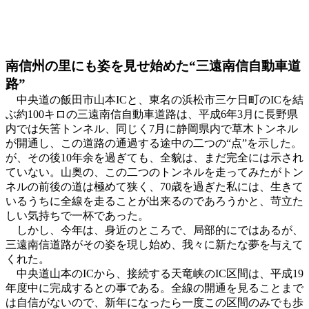
南信州の里にも姿を見せ始めた“三遠南信自動車道
路”
中央道の飯田市山本ICと、東名の浜松市三ケ日町のICを結
ぶ約100キロの三遠南信自動車道路は、平成6年3月に長野県
内では矢筈トンネル、同じく7月に静岡県内で草木トンネル
が開通し、この道路の通過する途中の二つの“点”を示した。
が、その後10年余を過ぎても、全貌は、まだ完全には示され
ていない。山奥の、この二つのトンネルを走ってみたがトン
ネルの前後の道は極めて狭く、70歳を過ぎた私には、生きて
いるうちに全線を走ることが出来るのであろうかと、苛立た
しい気持ちで一杯であった。
しかし、今年は、身近のところで、局部的にではあるが、
三遠南信道路がその姿を現し始め、我々に新たな夢を与えて
くれた。
中央道山本のICから、接続する天竜峡のIC区間は、平成19
年度中に完成するとの事である。全線の開通を見ることまで
は自信がないので、新年になったら一度この区間のみでも歩