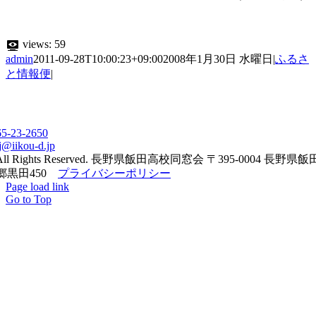
views:
59
admin
2011-09-28T10:00:23+09:00
2008年1月30日 水曜日
|
ふるさ
と情報便
|
65-23-2650
j@iikou-d.jp
All Rights Reserved. 長野県飯田高校同窓会 〒395-0004 長野県
郷黒田450
プライバシーポリシー
Page load link
Go to Top