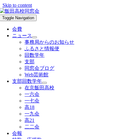
Skip to content
Toggle Navigation
会費
ニュース
事務局からのお知らせ
ふるさと情報便
回数学年
支部
同窓会ブログ
Web芸術館
支部回数学年
在京飯田高校
一六会
一七会
高18
一九会
高21
二二会
会報