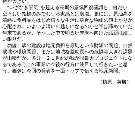
待が大きい。
“いざなぎ景気”を超える長期の景気回復基調も、何だか
空々しい指標のみでむしろ実感とは裏腹。更には、原油高を
端緒に食料品をはじめ様々な生活に身近な物価の値上がりが
心配され、いよいよ暗い年越しになるのかと半ば諦めていた
年末であるが、そうした中で明るい未来へ向けた話題は嬉し
い限りだ。
勿論、駅の建設は地元負担を原則という財源の問題、自然
破壊や環境問題、または地域格差助長への危惧等大きな課題
が山積だが、多分、２１世紀の我が国最大プロジェクトにな
るであろうこの事業の今後の行方に注目して行きたいと思
う。画像は今回の発表を一面トップで伝える地元新聞。
（槙原 英勝）