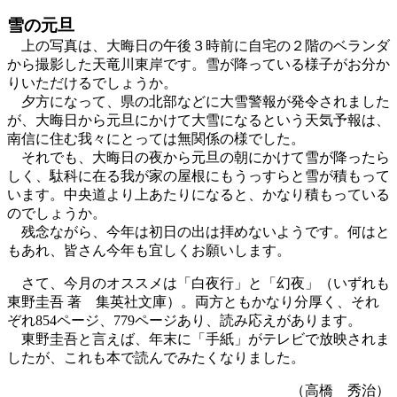
雪の元旦
上の写真は、大晦日の午後３時前に自宅の２階のベランダ
から撮影した天竜川東岸です。雪が降っている様子がお分か
りいただけるでしょうか。
夕方になって、県の北部などに大雪警報が発令されました
が、大晦日から元旦にかけて大雪になるという天気予報は、
南信に住む我々にとっては無関係の様でした。
それでも、大晦日の夜から元旦の朝にかけて雪が降ったら
しく、駄科に在る我が家の屋根にもうっすらと雪が積もって
います。中央道より上あたりになると、かなり積もっている
のでしょうか。
残念ながら、今年は初日の出は拝めないようです。何はと
もあれ、皆さん今年も宜しくお願いします。
さて、今月のオススメは「白夜行」と「幻夜」（いずれも
東野圭吾 著 集英社文庫）。両方ともかなり分厚く、それ
ぞれ854ページ、779ページあり、読み応えがあります。
東野圭吾と言えば、年末に「手紙」がテレビで放映されま
したが、これも本で読んでみたくなりました。
（高橋 秀治）