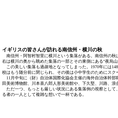
イギリスの皆さんが訪れる南信州・横川の秋
南信州・阿智村智里に横川という集落がある。南信州の秋は
右は横川の奥から眺めた集落の一部とその東側にある“夜烏山1,
この美しい集落も過疎地となってしまった。1970年には14
校はもう随分前に閉じられ、その後は小中学生のためにスク
11月中旬に（財）自治体国際化協会主催の海外自治体幹部職
田美術博物館、川本喜八郎人形美術館や、下久堅、川路、浪
ただ一つ、もっとも厳しい状況にある集落例の視察として、
る者の一人として複雑な想いで一杯である。