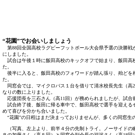
“花園”でお会いしましょう
第88回全国高校ラグビーフットボール大会県予選の決勝戦が
にしました。
試合は午後１時に飯田高校のキックオフで始まり、飯田高校
た。
後半に入ると、飯田高校のフォワードが踏ん張り、殆どを相
た。
同窓会では、マイクロバス１台を借りて清水校長先生（高2
なりの数に上りました。
応援団長を三石さん（高11回）が務められましたが、試合
試合終了後、飯田に帰る車中で、飯田高校で選手を迎えるセ
めて喜びを分かち合いました。
“花園”の日程はまだ決まっておりませんが、多くの同窓生
（写真、左上より、前半４分の先制トライ。ノーサイドの瞬
Ｂの加藤さん（高５回）と同窓会副会長の福沢さん（高18回）