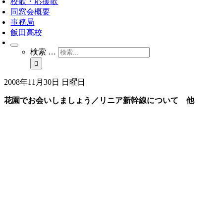
校歌・応援歌
同窓会概要
事務局
飯田高校
検索 …
2008年11月30日 日曜日
花園でお会いしましょう／リニア新幹線について 他