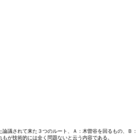
。
た論議されて来た３つのルート、Ａ：木曽谷を回るもの、Ｂ：
れもが技術的には全く問題ないと云う内容である。