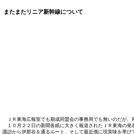
またまたリニア新幹線について
ＪＲ東海広報室でも期成同盟会の事務局でも無いのだが、再
１０月２２日の新聞各紙に大きく報道されたＪＲ東海の発表
諏訪から伊那谷を通るルート、そして最近俄に現実味を帯び