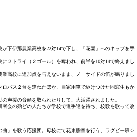
が下伊那農業高校を22対14で下し、「花園」へのキップを手
２トライ（２ゴール）を奪われ、前半を10対14で終えまし
農業高校に追加点を与えないまま、ノーサイドの笛が鳴りまし
クロバス２台を連ねたほか、自家用車で駆けつけた同窓生もか
励の声援の音頭を取られたりして、大活躍されました。
護者会の殆どの人たちが学校で選手達を待ち、校歌を歌って改
の曲」を歌う応援団。母校にて花束贈呈を行う、ラグビー班Ｏ