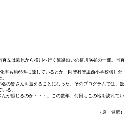
写真左は園原から横川へ行く道路沿いの横川渓谷の一部。写真
高齢化率も約66％に達しているとか。阿智村智里西小学校横川分
た。
13名の皆さんを迎えることになった。そのプログラムでは、飯
ている。
さんが感じるのか・・・。この数年、何回もこの地を訪れてい
（原 健彦）