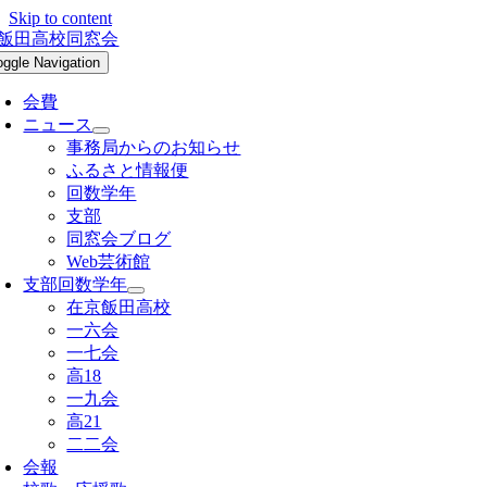
Skip to content
oggle Navigation
会費
ニュース
事務局からのお知らせ
ふるさと情報便
回数学年
支部
同窓会ブログ
Web芸術館
支部回数学年
在京飯田高校
一六会
一七会
高18
一九会
高21
二二会
会報