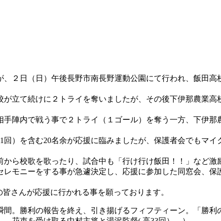
、２日（日）午後長野市南長野運動公園にて行われ、飯田高校
が立て続けに２トライを奪いましたが、その後下伊那農業高校に
手陣内で戦う事で２トライ（１ゴール）を奪う一方、下伊那
1回）を含む20名余が応援に臨みましたが、保護者会でもマイ
前から校歌を歌ったり、試合中も「行け行け飯田！！」など激
レモニーをする事が急遽決定し、応援に参加した同窓会、保
の皆さんが応援に行かれる事を願っております。
間。勝利の報告を終え、引き揚げるフィフティーン。「勝利
。花束を受け取る中村主将と湯沢監督( 高33回）。）