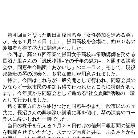
第４回目となった飯田高校同窓会「女性参加を進める会」
が、去る１月２４日（土）、飯田高校を会場に、約９０名の
参加者を得て盛大に開催されました。
今回は、高２６回卒業で飯田女子高校非常勤講師を務める
長沼万里さんの「源氏物語–その千年の魅力–」と題する講演
会や、同窓生合唱団「あかいし」のコーラス、そして、現役
邦楽班の琴の演奏と、多彩な催しが用意されました。
特に、今回はこれらが一般公開として行われ、同窓会員の
みならず一般市民の参加も得て行われたところに特徴があり
ます。今年度から同窓会として進める”社会貢献”活動の一環
として行われました。
遠く東京方面から駆けつけた同窓生やまた一般市民の方々
共に、長沼さんの興味深い講演に耳を傾け、琴の演奏やコー
ラスに酔いしれた一時でした。
当日の様子を伝える１月２８日付けの信州日報新聞の記事
を転載させていただき、スナップ写真と共に「ふるさとから