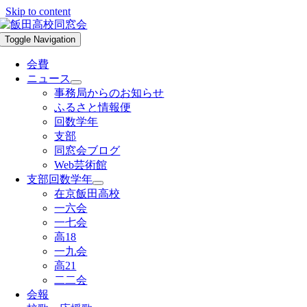
Skip to content
Toggle Navigation
会費
ニュース
事務局からのお知らせ
ふるさと情報便
回数学年
支部
同窓会ブログ
Web芸術館
支部回数学年
在京飯田高校
一六会
一七会
高18
一九会
高21
二二会
会報