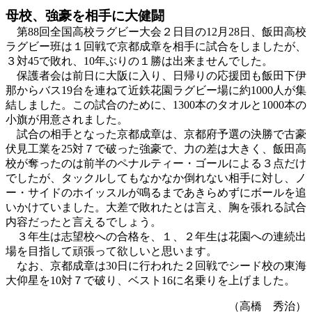
母校、強豪を相手に大健闘
第88回全国高校ラグビー大会２日目の12月28日、飯田高校
ラグビー班は１回戦で京都成章を相手に試合をしましたが、
３対45で敗れ、10年ぶりの１勝は出来ませんでした。
保護者会は前日に大阪に入り、日帰りの応援団も飯田下伊
那からバス19台を連ねて近鉄花園ラグビー場に約1000人が集
結しました。この試合のために、1300本のタオルと1000本の
小旗が用意されました。
試合の相手となった京都成章は、京都府予選の決勝で古豪
伏見工業を25対７で破った強豪で、力の差は大きく、飯田高
校が奪ったのは前半のペナルティー・ゴールによる３点だけ
でしたが、タックルしてもなかなか倒れない相手に対し、ノ
ー・サイドのホイッスルが鳴るまであきらめずにボールを追
いかけていました。大差で敗れたとは言え、胸を張れる試合
内容だったと言えるでしょう。
３年生は志望校への合格を、１、２年生は花園への連続出
場を目指して頑張って欲しいと思います。
なお、京都成章は30日に行われた２回戦でシード校の東海
大仰星を10対７で破り、ベスト16に名乗りを上げました。
（高橋 秀治）