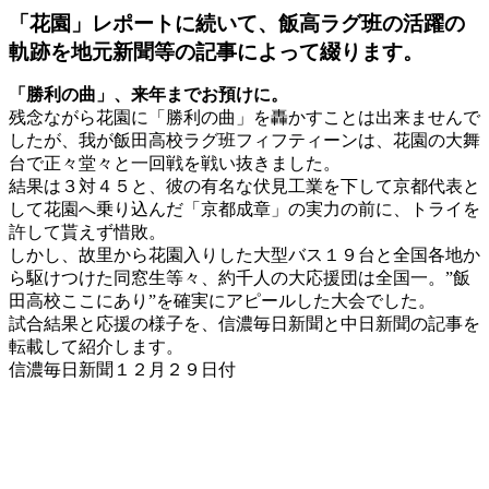
「花園」レポートに続いて、飯高ラグ班の活躍の
軌跡を地元新聞等の記事によって綴ります。
「勝利の曲」、来年までお預けに。
残念ながら花園に「勝利の曲」を轟かすことは出来ませんで
したが、我が飯田高校ラグ班フィフティーンは、花園の大舞
台で正々堂々と一回戦を戦い抜きました。
結果は３対４５と、彼の有名な伏見工業を下して京都代表と
して花園へ乗り込んだ「京都成章」の実力の前に、トライを
許して貰えず惜敗。
しかし、故里から花園入りした大型バス１９台と全国各地か
ら駆けつけた同窓生等々、約千人の大応援団は全国一。”飯
田高校ここにあり”を確実にアピールした大会でした。
試合結果と応援の様子を、信濃毎日新聞と中日新聞の記事を
転載して紹介します。
信濃毎日新聞１２月２９日付