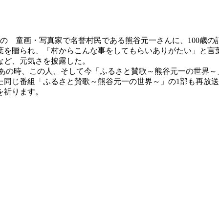
の 童画・写真家で名誉村民である熊谷元一さんに、100歳
葉を贈られ、「村からこんな事をしてもらいありがたい」と言
など、元気さを披露した。
 あの時、この人、そして今「ふるさと賛歌～熊谷元一の世界～
した同じ番組「ふるさと賛歌～熊谷元一の世界～」の1部も再放
を祈ります。