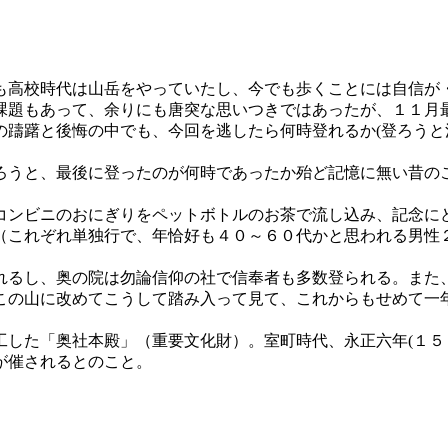
高校時代は山岳をやっていたし、今でも歩くことには自信が
課題もあって、余りにも唐突な思いつきではあったが、１１月
躊躇と後悔の中でも、今回を逃したら何時登れるか(登ろうと
うと、最後に登ったのが何時であったか殆ど記憶に無い昔の
。
ンビニのおにぎりをペットボトルのお茶で流し込み、記念に
（これぞれ単独行で、年恰好も４０～６０代かと思われる男性２
るし、奥の院は勿論信仰の社で信奉者も多数登られる。また
この山に改めてこうして踏み入って見て、これからもせめて一
した「奥社本殿」（重要文化財）。室町時代、永正六年(１５
が催されるとのこと。