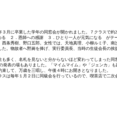
年３月に卒業した学年の同窓会が開かれました。７クラスで約2
深める ２．恩師への感謝 ３．ひとり一人が元気になる がテ
西条秀樹、野口五郎。女性では、天地真理、小柳ルミ子、南
た。物故者へ黙祷を捧げ、実行委員長、当時の生徒会長の挨
生も多く、名札を見ないと分からないほど変わってしまった同
の発表の場もありました。「マイムマイム」や「ジェンカ」も
約束して、万歳を三唱し、午後４時にお開きとなりました。
スは毎年１月２日に同級会を行っているので、喫茶店で二次