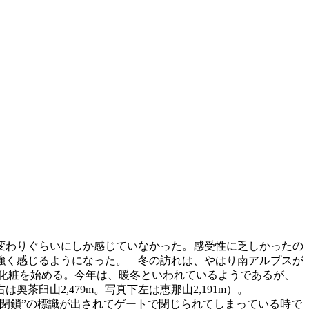
変わりぐらいにしか感じていなかった。感受性に乏しかったの
強く感じるようになった。 冬の訪れは、やはり南アルプスが
の化粧を始める。今年は、暖冬といわれているようであるが、
臼山2,479m。写真下左は恵那山2,191m）。
閉鎖”の標識が出されてゲートで閉じられてしまっている時で