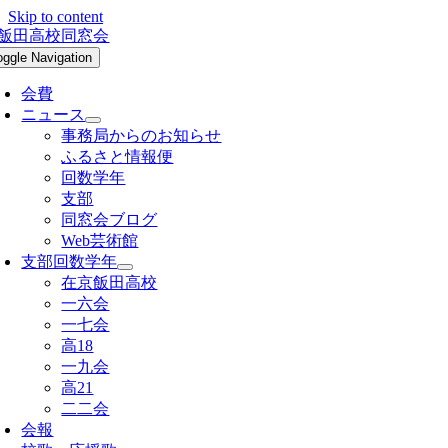
Skip to content
oggle Navigation
会費
ニュース
事務局からのお知らせ
ふるさと情報便
回数学年
支部
同窓会ブログ
Web芸術館
支部回数学年
在京飯田高校
一六会
一七会
高18
一九会
高21
二二会
会報