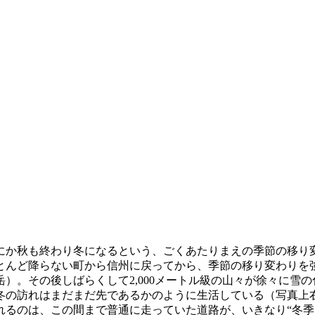
か秋も終わり冬になるという、ごくあたりまえの季節の移り
ほとんど降らない町から信州に戻ってから、季節の移り変わりを
）。その後しばらくして2,000メートル級の山々が徐々に雪
訪れはまだまだ先であるかのように生活している（写真上右は奥茶
るのは、この間まで普通に走っていた道路が、いきなり“冬季