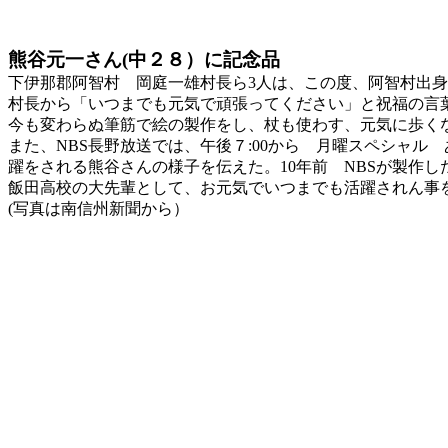
熊谷元一さん(中２８）に記念品
下伊那郡阿智村 岡庭一雄村長ら3人は、この度、阿智村出身
村長から「いつまでも元気で頑張ってください」と祝福の言
今も変わらぬ筆筋で絵の製作をし、杖も使わす、元気に歩く
また、NBS長野放送では、午後７:00から 月曜スペシャル
躍をされる熊谷さんの様子を伝えた。10年前 NBSが製作
飯田高校の大先輩として、お元気でいつまでも活躍されん事
(写真は南信州新聞から）