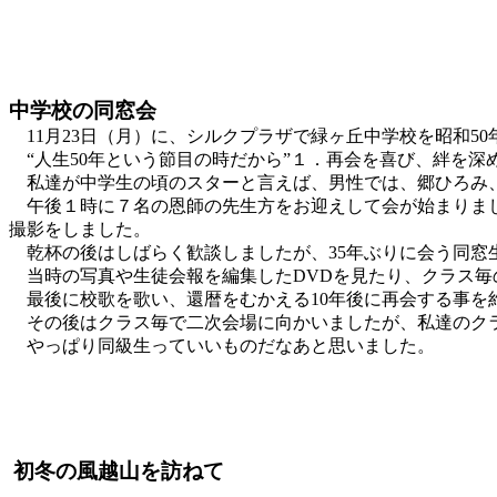
中学校の同窓会
11月23日（月）に、シルクプラザで緑ヶ丘中学校を昭和50
“人生50年という節目の時だから”１．再会を喜び、絆を
私達が中学生の頃のスターと言えば、男性では、郷ひろみ、
午後１時に７名の恩師の先生方をお迎えして会が始まりまし
撮影をしました。
乾杯の後はしばらく歓談しましたが、35年ぶりに会う同窓
当時の写真や生徒会報を編集したDVDを見たり、クラス毎
最後に校歌を歌い、還暦をむかえる10年後に再会する事を
その後はクラス毎で二次会場に向かいましたが、私達のクラ
やっぱり同級生っていいものだなあと思いました。
初冬の風越山を訪ねて