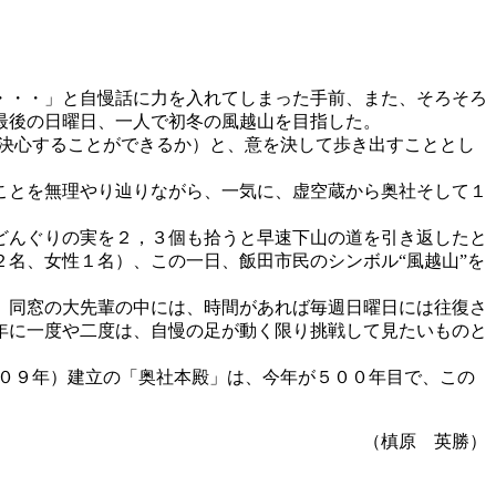
・・・」と自慢話に力を入れてしまった手前、また、そろそろ
最後の日曜日、一人で初冬の風越山を目指した。
決心することができるか）と、意を決して歩き出すこととし
ことを無理やり辿りながら、一気に、虚空蔵から奥社そして１
どんぐりの実を２，３個も拾うと早速下山の道を引き返したと
名、女性１名）、この一日、飯田市民のシンボル“風越山”を
、同窓の大先輩の中には、時間があれば毎週日曜日には往復さ
年に一度や二度は、自慢の足が動く限り挑戦して見たいものと
０９年）建立の「奥社本殿」は、今年が５００年目で、この
（槙原 英勝）