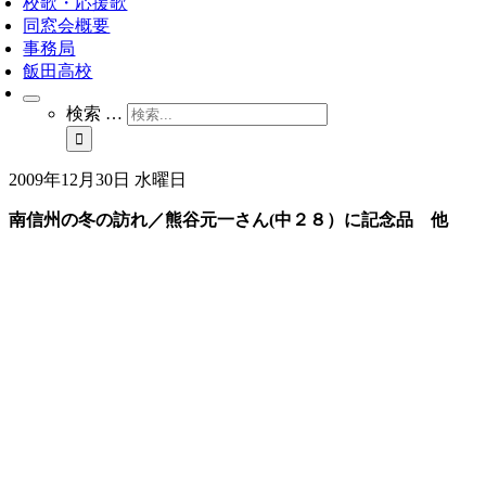
校歌・応援歌
同窓会概要
事務局
飯田高校
検索 …
2009年12月30日 水曜日
南信州の冬の訪れ／熊谷元一さん(中２８）に記念品 他