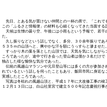
先日、とある気が置けない仲間との一杯の席で、「これでも
この「ふるさと情報便」の材料も心細くなってきた当面する
天候は生憎の曇り空、午後には小雨もという予報で、若干の
た。
久し振りなどという話しでなく、多分、３０余年振りであろ
５３５ｍの山頂へと、爽やかな汗を額にうっすらと滲ませた
すっかり木の葉を落とした山頂では、天気を気にしながらコ
ころであったが、途中で行き会った登山者は僅か３名だけで
独占した様な愉快な気分であった。
伝統の風越山マラソンや元旦登山等には多くの方が参加され
れているという話しを伺ったこともあり、飯田市民に身近な
実感したところであった。
写真は冬枯れの風越山頂と、平成１７年に大改修工事の竣工
１２月１３日には、白山社里宮で建立５００年記念慶祝行事