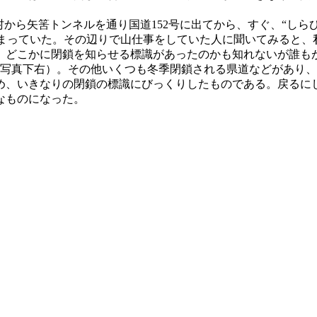
村から矢筈トンネルを通り国道152号に出てから、すぐ、“しら
閉まっていた。その辺りで山仕事をしていた人に聞いてみると
と。どこかに閉鎖を知らせる標識があったのかも知れないが誰も
（写真下右）。その他いくつも冬季閉鎖される県道などがあり
め、いきなりの閉鎖の標識にびっくりしたものである。戻るに
なものになった。