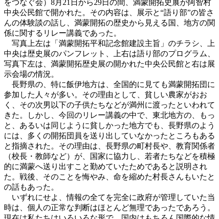
をつなぐ会）8月21日から29日の間、満蒙開拓史展が阿智村
中央公民館で開かれた。その内容は、展示と“語り部”の皆さ
んの体験談の話し、満蒙開拓の歴史から見える国、地方の関
係に関するリレー講義であった。
写真上左は「満蒙開拓平和記念館建設主旨」のチラシ、上
中央は歴史展のパンフレット、上右は語り部のプログラム、
写真下左は、満蒙開拓歴史展の開かれた中央公民館と右は展
示会場の情況。
長野県の、特に飯伊地方は、全国的に見ても満蒙開拓団に
参加した人々が多い。その理由として、貧しい農家がおお
く、その次男以下の子供たちなどが満州に渡ったといわれて
きた。しかし、今回のリレー講義の中で、東北地方の、もっ
と、あるいは同じように貧しかった地方でも、長野県のよう
には、多くの開拓団員を送り出していなかったところもある
と指摘された。その理由は、長野県の町村長や、教育関係者
（校長・教師など）が、国家に協力し、若者たちなどを積極
的に満蒙へ送り出すこと勤めていたためであると説明され
た。戦後、そのことを悔やみ、命を縮めた村長さんもいたと
の話もあった。
いずれにせよ、情報の全てを完全に政府が管理していた当
時は、個人の正常な判断はほとんど無理であったであろう。
現在は私たちはいろいろな形で、国内はもちろん国際的な情