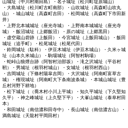
山城址（中川村南田島）・名子城址（松川町堤原城山）
・大島城址（松川町古町南部）・山吹城址（高森町山吹丸
山）・城山城址（高森町吉田）・松岡城址（高森町下市田新
井）
・上野北本城城址（座光寺城）・上野南本城城址（座光寺
城）・飯沼城址（上郷飯沼）・原の城址（上郷黒田）
・虚空蔵山砦跡（上飯田）・今宮城址（上飯田城山）・飯田
城址（追手町）・松尾城址（松尾代田）
・鈴岡城址（駄科）・伊豆木城址（伊豆木城山）・久米ヶ城
址（山本久米城山）・駒場城址（阿智村駒場）
・蛇峠山狼煙台跡（阿智村治部坂）・滝之沢城址（平谷村
靭）・男城址（根羽村城山）・女城址（根羽村西山）
・吉岡城址（下條村陽皐吉岡）・大沢城址（阿南町富草古
城）・権現城址（阿南町大下条南波条城）・本城山城址（豊
丘村河野下耕地）
・松下城址（（喬木村小川上平城）・知久平城址（下久堅知
久平）・神之峰城址（上久堅下平）・大峯山城址（泰阜村田
本）
・和田城址（南信濃和田寺中）・長山城址（南信濃古山）・
満島城址（天龍村平岡田村）