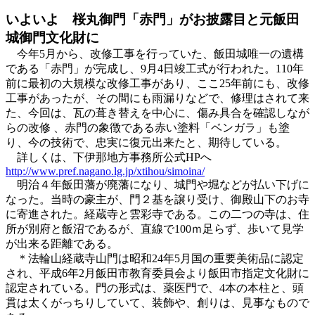
いよいよ 桜丸御門「赤門」がお披露目と元飯田
城御門文化財に
今年5月から、改修工事を行っていた、飯田城唯一の遺構
である「赤門」が完成し、9月4日竣工式が行われた。110年
前に最初の大規模な改修工事があり、ここ25年前にも、改修
工事があったが、その間にも雨漏りなどで、修理はされて来
た、今回は、瓦の葺き替えを中心に、傷み具合を確認しなが
らの改修 、赤門の象徴である赤い塗料「ベンガラ」も塗
り、今の技術で、忠実に復元出来たと、期待している。
詳しくは、下伊那地方事務所公式HPへ
http://www.pref.nagano.lg.jp/xtihou/simoina/
明治４年飯田藩が廃藩になり、城門や堀などが払い下げに
なった。当時の豪主が、門２基を譲り受け、御殿山下のお寺
に寄進された。経蔵寺と雲彩寺である。この二つの寺は、住
所が別府と飯沼であるが、直線で100ｍ足らず、歩いて見学
が出来る距離である。
＊法輪山経蔵寺山門は昭和24年5月国の重要美術品に認定
され、平成6年2月飯田市教育委員会より飯田市指定文化財に
認定されている。門の形式は、薬医門で、4本の本柱と、頭
貫は太くがっちりしていて、装飾や、創りは、見事なもので