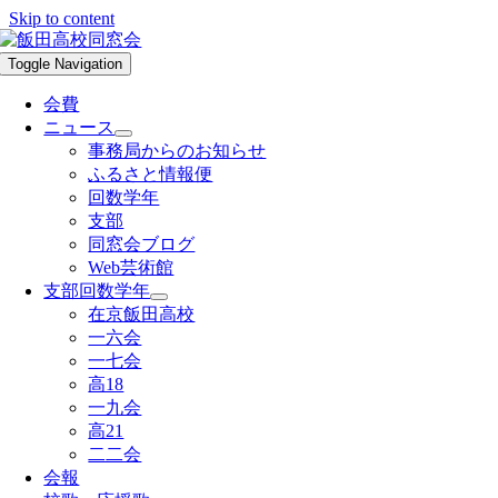
Skip to content
Toggle Navigation
会費
ニュース
事務局からのお知らせ
ふるさと情報便
回数学年
支部
同窓会ブログ
Web芸術館
支部回数学年
在京飯田高校
一六会
一七会
高18
一九会
高21
二二会
会報