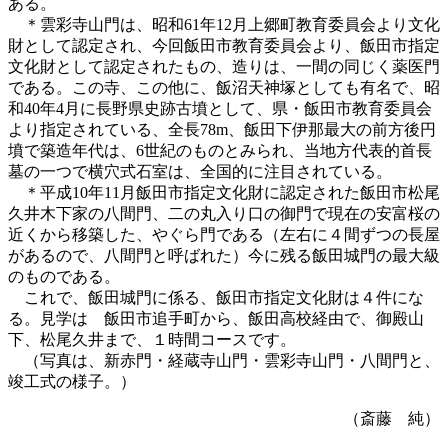
ある。
＊雲彩寺山門は、昭和61年12月上郷町教育委員会より文化
財として認定され、今回飯田市教育委員会より、飯田市指定
文化財として認定されたもの、造りは、一間の同じく薬医門
である。この寺、この他に、飯沼天神塚としても有名で、昭
和40年4月に長野県史跡古墳として、県・飯田市教育委員会
より指定されている、全長78m、飯田下伊那最大の前方後円
墳で築造年代は、6世紀のものとみられ、当地方代表的首長
墓の一つで横穴式石室は、全国的に注目されている。
＊平成10年11月飯田市指定文化財に認定された飯田市松尾
久井木下家の八間門、二の丸入り口の御門で現在の安富桜の
近くから移築した、やぐら門である（左右に４間ずつの長屋
があるので、八間門と呼ばれた）今に残る飯田城門の最大級
のものである。
これで、飯田城門に係る、飯田市指定文化財は４件にな
る。見学は 飯田市追手町から、飯田高校経由で、御殿山
下、松尾久井まで、１時間コースです。
（写真は、新赤門・経蔵寺山門・雲彩寺山門・八間門と、
竣工式の様子。）
（斎藤 純）