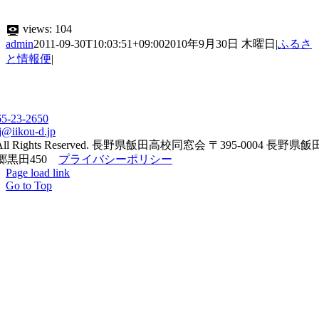
views:
104
admin
2011-09-30T10:03:51+09:00
2010年9月30日 木曜日
|
ふるさ
と情報便
|
65-23-2650
j@iikou-d.jp
All Rights Reserved. 長野県飯田高校同窓会 〒395-0004 長野県
郷黒田450
プライバシーポリシー
Page load link
Go to Top