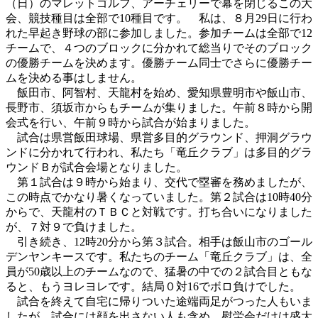
（日）のマレットゴルフ、アーチェリーで幕を閉じるこの大
会、競技種目は全部で10種目です。 私は、８月29日に行わ
れた早起き野球の部に参加しました。参加チームは全部で12
チームで、４つのブロックに分かれて総当りでそのブロック
の優勝チームを決めます。優勝チーム同士でさらに優勝チー
ムを決める事はしません。
飯田市、阿智村、天龍村を始め、愛知県豊明市や飯山市、
長野市、須坂市からもチームが集りました。午前８時から開
会式を行い、午前９時から試合が始まりました。
試合は県営飯田球場、県営多目的グラウンド、押洞グラウ
ンドに分かれて行われ、私たち「竜丘クラブ」は多目的グラ
ウンドＢが試合会場となりました。
第１試合は９時から始まり、交代で塁審を務めましたが、
この時点でかなり暑くなっていました。第２試合は10時40分
からで、天龍村のＴＢＣと対戦です。打ち合いになりました
が、７対９で負けました。
引き続き、12時20分から第３試合。相手は飯山市のゴール
デンヤンキースです。私たちのチーム「竜丘クラブ」は、全
員が50歳以上のチームなので、猛暑の中での２試合目ともな
ると、もうヨレヨレです。結局０対16でボロ負けでした。
試合を終えて自宅に帰りついた途端両足がつった人もいま
したが、試合には顔を出さない人も含め、慰労会だけは盛大