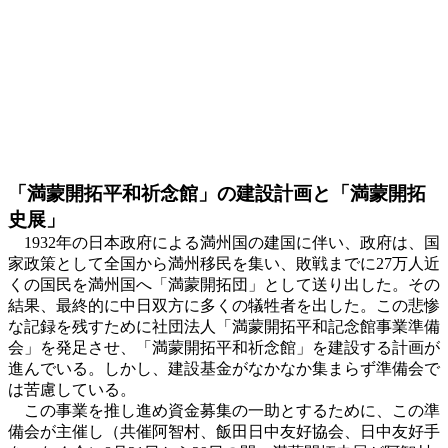
「満蒙開拓平和祈念館」の建設計画と「満蒙開拓
史展」
1932年の日本政府による満州国の建国に伴い、政府は、国
家政策として全国から満州移民を集い、敗戦までに27万人近
くの国民を満州国へ「満蒙開拓団」として送り出した。その
結果、最終的に中日双方に多くの犠牲者を出した。この悲惨
な記録を残すために社団法人「満蒙開拓平和記念館事業準備
会」を発足させ、「満蒙開拓平和祈念館」を建設する計画が
進んでいる。しかし、建設基金がなかなか集まらず準備会で
は苦慮している。
この事業を推し進め資金募集の一助とするために、この準
備会が主催し（共催阿智村、飯田日中友好協会、日中友好手