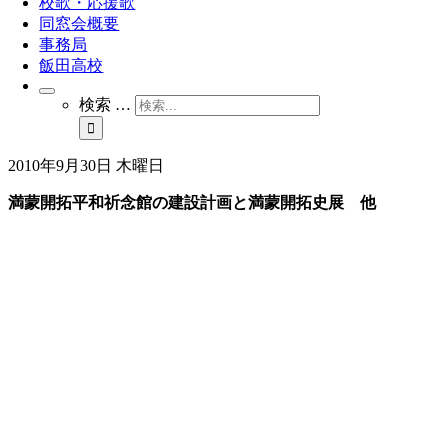
校歌・応援歌
同窓会概要
事務局
飯田高校
検索 …
2010年9月30日 木曜日
満蒙開拓平和祈念館の建設計画と満蒙開拓史展 他