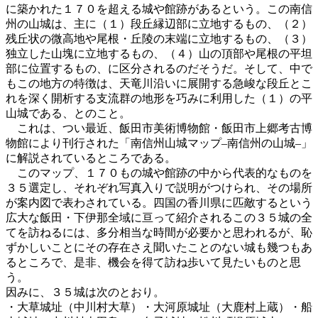
に築かれた１７０を超える城や館跡があるという。この南信
州の山城は、主に（１）段丘縁辺部に立地するもの、（２）
残丘状の微高地や尾根・丘陵の末端に立地するもの、（３）
独立した山塊に立地するもの、（４）山の頂部や尾根の平坦
部に位置するもの、に区分されるのだそうだ。そして、中で
もこの地方の特徴は、天竜川沿いに展開する急峻な段丘とこ
れを深く開析する支流群の地形を巧みに利用した（１）の平
山城である、とのこと。
これは、つい最近、飯田市美術博物館・飯田市上郷考古博
物館により刊行された「南信州山城マップ–南信州の山城–」
に解説されているところである。
このマップ、１７０もの城や館跡の中から代表的なものを
３５選定し、それぞれ写真入りで説明がつけられ、その場所
が案内図で表わされている。四国の香川県に匹敵するという
広大な飯田・下伊那全域に亘って紹介されるこの３５城の全
てを訪ねるには、多分相当な時間が必要かと思われるが、恥
ずかしいことにその存在さえ聞いたことのない城も幾つもあ
るところで、是非、機会を得て訪ね歩いて見たいものと思
う。
因みに、３５城は次のとおり。
・大草城址（中川村大草）・大河原城址（大鹿村上蔵）・船