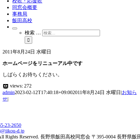
校歌・応援歌
同窓会概要
事務局
飯田高校
検索 …
2011年8月24日 水曜日
ホームページをリニューアル中です
しばらくお待ちください。
views:
272
admin
2023-02-12T17:40:18+09:00
2011年8月24日 水曜日
|
お知ら
せ
|
65-23-2650
j@iikou-d.jp
All Rights Reserved. 長野県飯田高校同窓会 〒395-0004 長野県