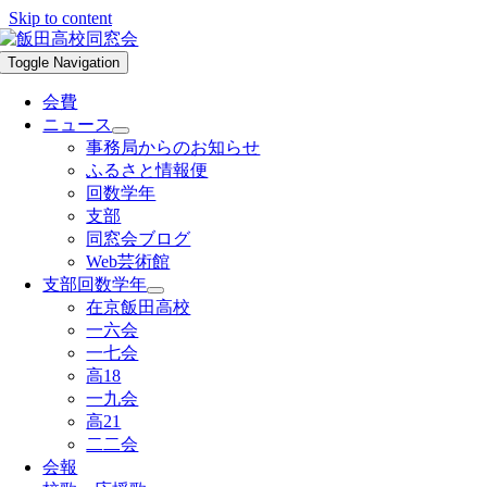
Skip to content
Toggle Navigation
会費
ニュース
事務局からのお知らせ
ふるさと情報便
回数学年
支部
同窓会ブログ
Web芸術館
支部回数学年
在京飯田高校
一六会
一七会
高18
一九会
高21
二二会
会報