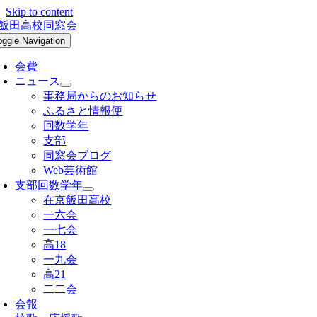
Skip to content
oggle Navigation
会費
ニュース
事務局からのお知らせ
ふるさと情報便
回数学年
支部
同窓会ブログ
Web芸術館
支部回数学年
在京飯田高校
一六会
一七会
高18
一九会
高21
二二会
会報