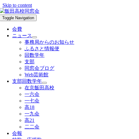
Skip to content
Toggle Navigation
会費
ニュース
事務局からのお知らせ
ふるさと情報便
回数学年
支部
同窓会ブログ
Web芸術館
支部回数学年
在京飯田高校
一六会
一七会
高18
一九会
高21
二二会
会報