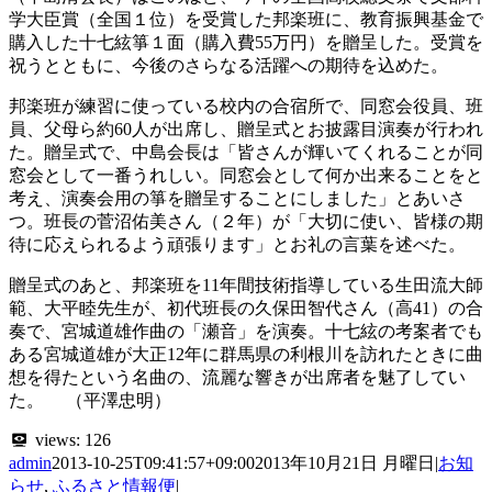
学大臣賞（全国１位）を受賞した邦楽班に、教育振興基金で
購入した十七絃箏１面（購入費55万円）を贈呈した。受賞を
祝うとともに、今後のさらなる活躍への期待を込めた。
邦楽班が練習に使っている校内の合宿所で、同窓会役員、班
員、父母ら約60人が出席し、贈呈式とお披露目演奏が行われ
た。贈呈式で、中島会長は「皆さんが輝いてくれることが同
窓会として一番うれしい。同窓会として何か出来ることをと
考え、演奏会用の箏を贈呈することにしました」とあいさ
つ。班長の菅沼佑美さん（２年）が「大切に使い、皆様の期
待に応えられるよう頑張ります」とお礼の言葉を述べた。
贈呈式のあと、邦楽班を11年間技術指導している生田流大師
範、大平睦先生が、初代班長の久保田智代さん（高41）の合
奏で、宮城道雄作曲の「瀬音」を演奏。十七絃の考案者でも
ある宮城道雄が大正12年に群馬県の利根川を訪れたときに曲
想を得たという名曲の、流麗な響きが出席者を魅了してい
た。 （平澤忠明）
views:
126
admin
2013-10-25T09:41:57+09:00
2013年10月21日 月曜日
|
お知
らせ
,
ふるさと情報便
|