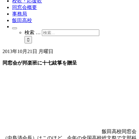
校歌・応援歌
同窓会概要
事務局
飯田高校
検索 …
2013年10月21日 月曜日
同窓会が邦楽班に十七絃箏を贈呈
飯田高校同窓会
（中島清会長）はこのほど、今年の全国高校総文祭で文部科