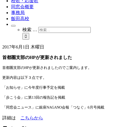
校歌・応援歌
同窓会概要
事務局
飯田高校
検索 …
2017年6月1日 木曜日
首都圏支部のHPが更新されました
首都圏支部の
HPが
更新されましたのでご案内します。
更新内容は以下３点です。
「お知らせ」に今年度行事予定を掲載
「歩こう会」に第
13
回の報告記を掲載
「同窓会ニュース」に銀座
NAGANO
会報「つなぐ」
6
月号掲載
こちらから
詳細は