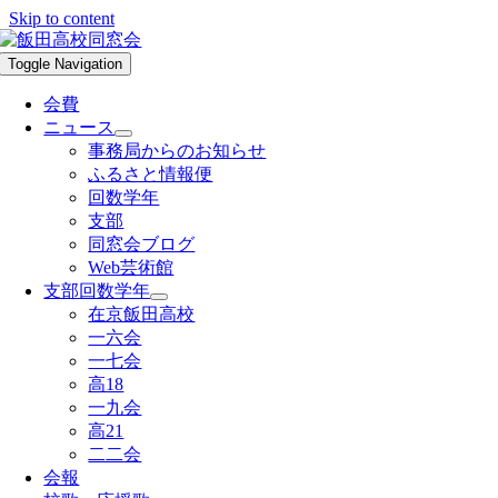
Skip to content
Toggle Navigation
会費
ニュース
事務局からのお知らせ
ふるさと情報便
回数学年
支部
同窓会ブログ
Web芸術館
支部回数学年
在京飯田高校
一六会
一七会
高18
一九会
高21
二二会
会報