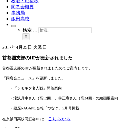
校歌・応援歌
同窓会概要
事務局
飯田高校
検索 …
2017年4月25日 火曜日
首都圏支部のHPが更新されました
首都圏支部の
HPが
更新されましたのでご案内します。
「同窓会ニュース」を更新しました。
・「シモキタ名人戦」開催案内
・滝沢具幸さん（高
12
回）、林正彦さん（高
24
回）の絵画展案内
・銀座
NAGANO
会報「つなぐ」
5
月号掲載
こちらから
在京飯田高校同窓会
HP
は