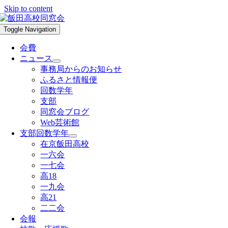
Skip to content
Toggle Navigation
会費
ニュース
事務局からのお知らせ
ふるさと情報便
回数学年
支部
同窓会ブログ
Web芸術館
支部回数学年
在京飯田高校
一六会
一七会
高18
一九会
高21
二二会
会報