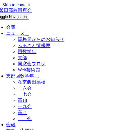
Skip to content
oggle Navigation
会費
ニュース
事務局からのお知らせ
ふるさと情報便
回数学年
支部
同窓会ブログ
Web芸術館
支部回数学年
在京飯田高校
一六会
一七会
高18
一九会
高21
二二会
会報