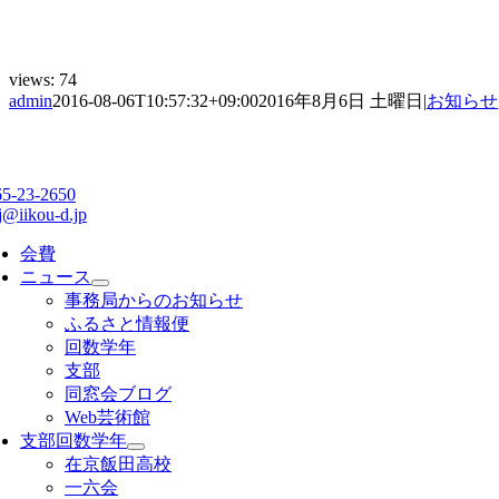
views:
74
admin
2016-08-06T10:57:32+09:00
2016年8月6日 土曜日
|
お知らせ
65-23-2650
j@iikou-d.jp
会費
ニュース
事務局からのお知らせ
ふるさと情報便
回数学年
支部
同窓会ブログ
Web芸術館
支部回数学年
在京飯田高校
一六会