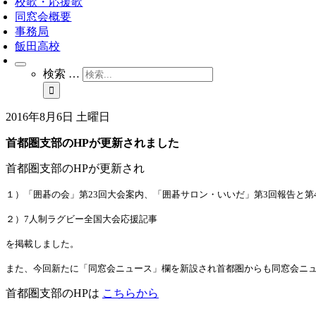
校歌・応援歌
同窓会概要
事務局
飯田高校
検索 …
2016年8月6日 土曜日
首都圏支部のHPが更新されました
首都圏支部のHPが更新され
１）「囲碁の会」第
23
回大会案内、「囲碁サロン・いいだ」第
3
回報告と第
２）7
人制ラグビー全国大会応援記事
を掲載しました。
また、今回新たに「同窓会ニュース」欄を新設され首都圏からも同窓会
ニ
首都圏支部のHPは
こ
ち
ら
か
ら