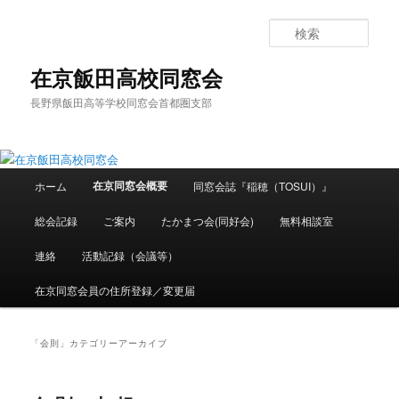
メ
サ
イ
ブ
検
ン
コ
索
コ
ン
在京飯田高校同窓会
ン
テ
長野県飯田高等学校同窓会首都圏支部
テ
ン
ン
ツ
ツ
へ
へ
移
メ
移
動
在京同窓会概要
ホーム
同窓会誌『稲穂（TOSUI）』
イ
動
ン
総会記録
ご案内
たかまつ会(同好会)
無料相談室
メ
ニ
連絡
活動記録（会議等）
ュ
ー
在京同窓会員の住所登録／変更届
「
会則
」カテゴリーアーカイブ