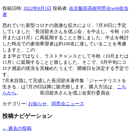
投稿日時:
2022年8月1日
投稿者:
在京飯田高校同窓会web担当
者
恐れていた新型コロナの急激な拡大により、7月30日に予定
していました「長沼節夫さんを偲ぶ会」を中止し、今秋（10
月または11月）に再延期することと致しました。中止を検討
した時点での参加希望者は約100名に達していることを考慮
しますと、この
まま中止ではなく、ラストチャンスとして今秋（10月または
11月）に延期することと致しました。そこで、9月中旬にコ
ロナ感染の状況を見極めたうえで、開催日を決定する予定で
す。
7月末目指して完成した長沼節夫著作集「ジャーナリストを
生きる」は7月29日以降に販売致します。購入方法は、
こち
らから
。 長沼節夫さんを偲ぶ会実行委員会
カテゴリー:
お知らせ
、
同窓会ニュース
投稿ナビゲーション
←
過去の投稿