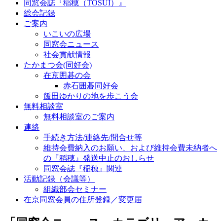
同窓会誌『稲穂（TOSUI）』
総会記録
ご案内
いこいの広場
同窓会ニュース
社会貢献情報
たかまつ会(同好会)
在京囲碁の会
赤石囲碁同好会
飯田ゆかりの地を歩こう会
無料相談室
無料相談室のご案内
連絡
手続き方法/連絡先/問合せ等
維持会費納入のお願い、および維持会費未納者へ
の『稻穂』発送中止のおしらせ
同窓会誌『稲穂』関連
活動記録（会議等）
組織部会セミナー
在京同窓会員の住所登録／変更届