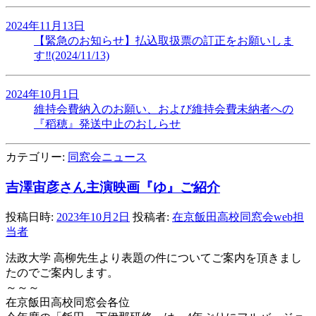
2024年11月13日
【緊急のお知らせ】払込取扱票の訂正をお願いしま
す‼(2024/11/13)
2024年10月1日
維持会費納入のお願い、および維持会費未納者への
『稻穂』発送中止のおしらせ
カテゴリー:
同窓会ニュース
吉澤宙彦さん主演映画『ゆ』ご紹介
投稿日時:
2023年10月2日
投稿者:
在京飯田高校同窓会web担
当者
法政大学 高柳先生より表題の件についてご案内を頂きまし
たのでご案内します。
～～～
在京飯田高校同窓会各位