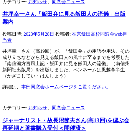
カテゴリー:
お知らせ
、
同窓会ニュース
井坪幸一さん「飯田弁に見る飯田人の流儀」出版
案内
投稿日時:
2023年5月28日
投稿者:
在京飯田高校同窓会web担
当者
井坪幸一さん（高19回）が、「飯田弁」の用語や用法、その
成り立ちなどから見える飯田人の風土に至るまでを考察した
「南信濃方言風土記・飯田弁に見る飯田人の流儀」
（南信州
新聞社出版局）を出版しました。ペンネームは風越亭半生
（かざこしてい・はんしょう）
詳細は、
本部同窓会ホームページをご覧ください。
カテゴリー:
お知らせ
、
同窓会ニュース
ジャーナリスト・故長沼節夫さん(高13回)を偲ぶ会
再延期と著書購入受付＜開催済＞