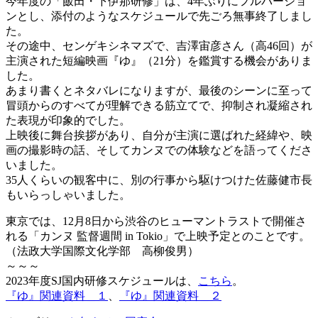
今年度の「飯田・下伊那研修」は、4年ぶりにフルバージョ
ンとし、添付のようなスケジュールで先ごろ無事終了しまし
た。
その途中、センゲキシネマズで、吉澤宙彦さん（高46回）が
主演された短編映画『ゆ』（21分）を鑑賞する機会がありま
した。
あまり書くとネタバレになりますが、最後のシーンに至って
冒頭からのすべてが理解できる筋立てで、抑制され凝縮され
た表現が印象的でした。
上映後に舞台挨拶があり、自分が主演に選ばれた経緯や、映
画の撮影時の話、そしてカンヌでの体験などを語ってくださ
いました。
35人くらいの観客中に、別の行事から駆けつけた佐藤健市長
もいらっしゃいました。
東京では、12月8日から渋谷のヒューマントラストで開催さ
れる「カンヌ 監督週間 in Tokio」で上映予定とのことです。
（法政大学国際文化学部 高柳俊男）
～～～
2023年度SJ国内研修スケジュールは、
こちら
。
『ゆ』関連資料＿１
、
『ゆ』関連資料＿２