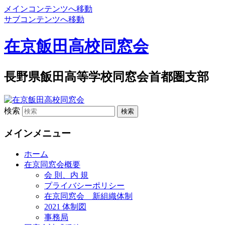
メインコンテンツへ移動
サブコンテンツへ移動
在京飯田高校同窓会
長野県飯田高等学校同窓会首都圏支部
検索
メインメニュー
ホーム
在京同窓会概要
会 則、内 規
プライバシーポリシー
在京同窓会 新組織体制
2021 体制図
事務局