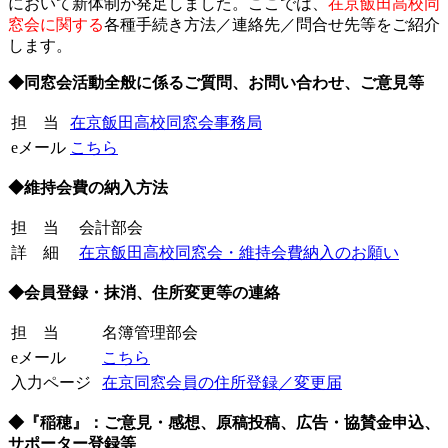
において新体制が発足しました。
ここでは、
在京飯田高校同
窓会に関する
各種手続き方法／連絡先／問合せ先等をご紹介
します。
◆同窓会活動全般に係るご質問、お問い合わせ、ご意見等
担 当
在京飯田高校同窓会事務局
eメール
こちら
◆維持会費の納入方法
担 当
。
会計部会
詳 細
在京飯田高校同窓会・維持会費納入のお願い
◆会員登録・抹消、住所変更等の連絡
担 当
名簿管理部会
eメール
。。
こちら
入力ページ
在京同窓会員の住所登録／変更届
◆『稲穂』：ご意見・感想、原稿投稿、広告・協賛金申込、
サポーター登録等