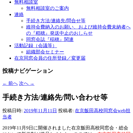
無料相談室
無料相談室のご案内
連絡
手続き方法/連絡先/問合せ等
維持会費納入のお願い、および維持会費未納者へ
の『稻穂』発送中止のおしらせ
同窓会誌『稲穂』関連
活動記録（会議等）
組織部会セミナー
在京同窓会員の住所登録／変更届
投稿ナビゲーション
←
前へ
次へ
→
手続き方法/連絡先/問い合わせ等
投稿日時:
2019年11月11日
投稿者:
在京飯田高校同窓会web担
当者
2019年11月9日に開催されました在京飯田高校同窓会・総会