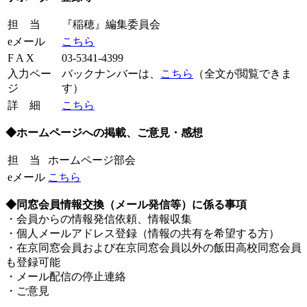
担 当
『稲穂』編集委員会
eメール
こちら
F A X
03-5341-4399
入力ペー
バックナンバーは、
こちら
（全文が閲覧できま
ジ
す）
詳 細
こちら
◆ホームページへの掲載、ご意見・感想
担 当
ホームページ部会
。。。。。。。。。
eメール
こちら
◆同窓会員情報交換（メール発信等）に係る事項
・会員からの情報発信依頼、情報収集
・個人メールアドレス登録（情報の共有を希望する方）
・在京同窓会員および在京同窓会員以外の飯田高校同窓会員
も登録可能
・メール配信の停止連絡
・ご意見