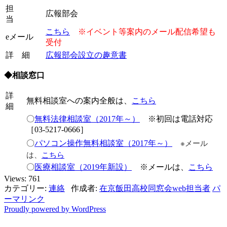
担
広報部会
当
。。
こちら
※イベント等案内のメール配信希望も
eメール
受付
詳 細
広報部会設立の趣意書
◆相談窓口
詳
無料相談室への案内全般は、
こちら
細
〇
無料法律相談室（2017年～）
※初回は電話対応
［03-5217-0666］
※メール
〇
パソコン操作無料相談室（2017年～）
は、
こちら
〇
医療相談室（2019年新設）
※メールは、
こちら
Views:
761
カテゴリー:
連絡
作成者:
在京飯田高校同窓会web担当者
パ
ーマリンク
Proudly powered by WordPress