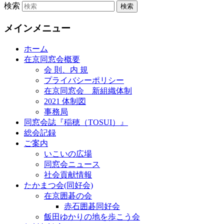
検索
メインメニュー
ホーム
在京同窓会概要
会 則、内 規
プライバシーポリシー
在京同窓会 新組織体制
2021 体制図
事務局
同窓会誌『稲穂（TOSUI）』
総会記録
ご案内
いこいの広場
同窓会ニュース
社会貢献情報
たかまつ会(同好会)
在京囲碁の会
赤石囲碁同好会
飯田ゆかりの地を歩こう会