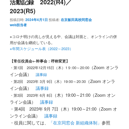
活動記録 2022(R4)／
2023(R5)
投稿日時:
2024年4月1日
投稿者:
在京飯田高校同窓会
web担当者
※コロナ明けの兆しが見える中、会議は対面と、オンラインの併
用が会議を継続している。
※年間スケジュール表（2022～2023）
【常任役員会←幹事会：呼称変更】
（Zoom オンラ
・第1回 2022年12月15日（木）1９:00～20:00
イン会議）
議事録
（Zoom オンラ
・第2回 2023年 3月 9日（木）19:00～20:30
イン会議）
議事録
（木）19:00～21:00（Zoom オン
・第3回 2023年 6月 8日
ライン会議）
議事録
・第4回 2023年 9月 7日（木）19:00～21:00（Zoom オ
ンライン会議）
議事録
・役員に関しては、
「在京同窓会 新組織体制」
参照