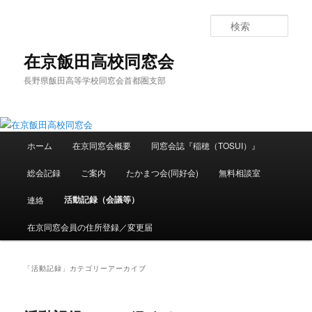
メ
サ
イ
ブ
検
ン
コ
索
コ
ン
在京飯田高校同窓会
ン
テ
長野県飯田高等学校同窓会首都圏支部
テ
ン
ン
ツ
ツ
へ
へ
移
メ
移
動
ホーム
在京同窓会概要
同窓会誌『稲穂（TOSUI）』
イ
動
ン
総会記録
ご案内
たかまつ会(同好会)
無料相談室
メ
ニ
活動記録（会議等）
連絡
ュ
ー
在京同窓会員の住所登録／変更届
「
活動記録
」カテゴリーアーカイブ