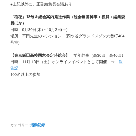
※上記以外に、正副編集長会議あり
『稲穂』
18
号＆総会案内発送作業（総会当番幹事＋役員＋編集委
員ほか）
日時 9月30日
(木
)～10月2日(土)
場所
平田先生のマンション (四ツ谷グランドメゾン六番町404
号室)
【在京飯田高校同窓会定時総会】
学年幹事（高36回、高46回）
日時 11月 13日（土）オンラインイベントとして開催 ⇒
報
告記
100名以上の参加
カテゴリー:
活動記録