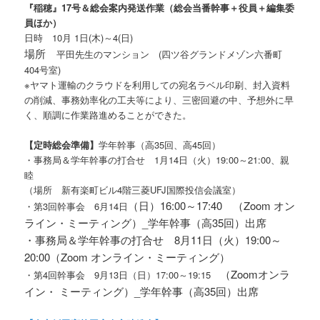
『稲穂』
17
号＆総会案内発送作業（総会当番幹事＋役員＋編集委
員ほか）
日時
10
月
1
日
(木
)～4(日)
場所
平田先生のマンション (四ツ谷グランドメゾン六番町
404号室)
※ヤマト運輸のクラウドを利用しての宛名ラベル印刷、封入資料
の削減、事務効率化の工夫等により、三密回避の中、予想外に早
く、順調に作業路進めることができた。
【定時総会準備】
学年幹事（高35回、高45回）
・事務局＆学年幹事の打合せ 1月14日（火）19:00～21:00、親
睦
（場所 新有楽町ビル4階三菱UFJ国際投信会議室）
（日）16:00～17:40 （Zoom オン
・第3回幹事会 6月14日
ライン・ミーティング）_学年幹事（高35回）出席
・事務局＆学年幹事の打合せ 8月11日（火）19:00～
20:00（Zoom オンライン・ミーティング）
（Zoomオンラ
・第4回幹事会 9月13日（日）17:00～19:15
イン・ ミーティング）_学年幹事（高35回）出席