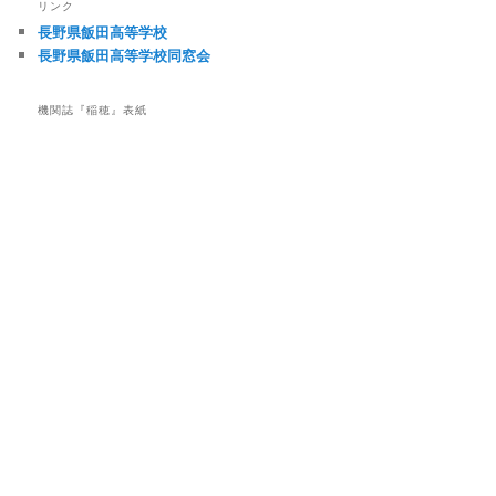
リンク
ゲ
長野県飯田高等学校
ー
長野県飯田高等学校同窓会
シ
ョ
ン
機関誌『稲穂』表紙