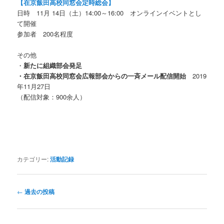
【在京飯田高校同窓会定時総会
】
日時 11月 14日（土）14:00～16:00 オンラインイベントとし
て開催
参加者 200名程度
その他
・
新たに組織部会発足
・在京飯田高校同窓会広報部会からの一斉メール配信開始
2019
年11月27日
（配信対象：900余人）
カテゴリー:
活動記録
投
←
過去の投稿
稿
ナ
ビ