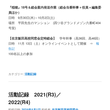
『稲穂』
18
号＆総会案内発送作業（総会当番幹事＋役員＋編集委
員ほか）
日時 9月30日
(木
)～10月2日(土)
場所
平田先生のマンション (四ツ谷グランドメゾン六番町404
号室)
【在京飯田高校同窓会定時総会】
学年幹事（高36回、高46回）
日時 11月 13日（土）オンラインイベントとして開催 ⇒
報
告記
100名以上の参加
カテゴリー:
活動記録
活動記録 2021(R3)／
2022(R4)
投稿日時:
2024年4月1日
投稿者:
在京飯田高校同窓会