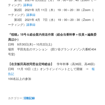
ティング）
議事録
第2回 2021年 3月 11日（木） 19：00～20：30（Zoom ミ
ーティング）
議事録
第3回 2021年 4月 7日（水） 19：00～20：30（Zoom ミ
ーティング）
議事録
『稲穂』
18
号＆総会案内発送作業（総会当番幹事＋役員＋編集委
員ほか）
日時 9月30日
(木
)～10月2日(土)
場所
平田先生のマンション (四ツ谷グランドメゾン六番町404
号室)
【在京飯田高校同窓会定時総会】
学年幹事（高36回、高46回）
日時 11月 13日（土）オンラインイベントとして開催 ⇒
報
告記
100名以上の参加
カテゴリー:
活動記録