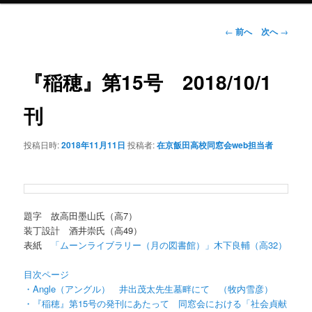
投
←
前へ
次へ
→
稿
ナ
ビ
『稲穂』第15号 2018/10/1
ゲ
ー
刊
シ
ョ
投稿日時:
2018年11月11日
投稿者:
在京飯田高校同窓会web担当者
ン
題字 故高田墨山氏（高7）
装丁設計 酒井崇氏（高49）
表紙
「ムーンライブラリー（月の図書館）」木下良輔（高32）
目次ページ
・Angle（アングル） 井出茂太先生墓畔にて （牧内雪彦）
・『稲穂』第15号の発刊にあたって 同窓会における「社会貞献