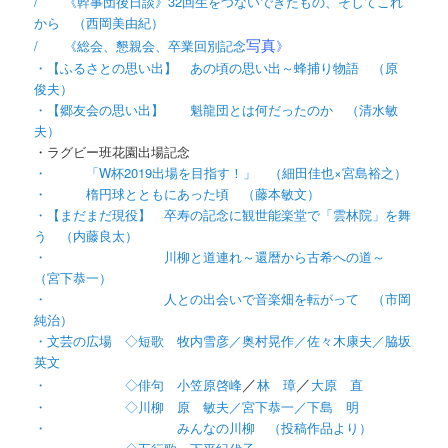
/ 《幹事団後日談》32回生をつないできたもの、そしてこれ
から （西岡美由紀）
写真
/ 《総会、懇親会、卒業回別記念
》
・【ふるさとの思い出】 あの頃の思い出～蜂捕り物語 （原
俊夫）
・【郷友会の思い出】 魁龍団とは何だったのか （清水敏
夫）
・ラグビー班花園出場記念
・ 「W杯2019出場を目指す！」 （細田佳也×宮島裕之）
・ 楕円球とともにあった頃 （藤本敏文）
・【まだまだ現役】 卒寿の記念に観世能楽堂で「雲林院」を舞
う （内藤良太）
・ 川柳と道連れ～還暦から古希への道～
（宮下恭一）
・ 人との出会いで音楽畑を転がって （市岡
純治）
・文芸の広場 ◇短歌 牧内雪彦／奥村晃作／佐々木康夫／脇坂
英文
／
／
・ ◇俳句 小笠原啓峰
林 璋
大原 直
・ ◇川柳 原 敏夫／宮下恭一／下島 明
・ みんなの川柳 （投稿作品より）