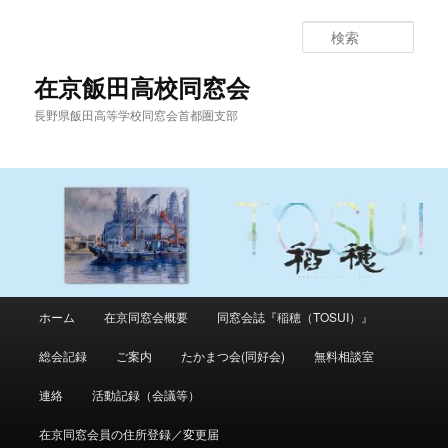
メ
イ
検
ン
索
コ
在京飯田高校同窓会
ン
長野県飯田高等学校同窓会首都圏支部
テ
ン
ツ
へ
移
動
メ
ホーム
在京同窓会概要
同窓会誌『稲穂（TOSUI）』
イ
ン
総会記録
ご案内
たかまつ会(同好会)
無料相談室
メ
ニ
連絡
活動記録（会議等）
ュ
ー
在京同窓会員の住所登録／変更届