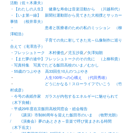
活動（佐々木康夫）
・【わたしの人生】 健康な寿命は音楽活動から （川越和代）
・【いま第一線】 新聞社運動部から見てきた大相撲とサッカー
事情 （桜井章夫）
・ 患者と医療者のための私のミッション （柳
澤昭浩）
・ 子育ての先に射してきた光～仏像制作に巡り
合えて（滝澤浩子）
・フレッシュトーク 木村優也
／
児玉沙葵
／
矢澤知朗
・【まだ夢の途中】フレッシュトークのその先に （上柳和貴）
・写真特集 写真でたどる飯田高校のいま／むかし
・55歳のつぷやき 高33回生10人のつぶやき
・
人生100年への心構え （代田秀雄）
・
どうにかなる！スローライフでいこう （竹
村成彦）
・今号の表紙作家 ガラスが内包するエネルギーに魅せられて
（木下良輔）
・平成29年度在京飯田高校同窓会・総会報告
/ 《講演》市制80周年を迎えた飯田市のいま （牧野光朗）
/ 《演奏会》夢のあとさき～音楽で呼び覚まされる時間
（木下岳文）