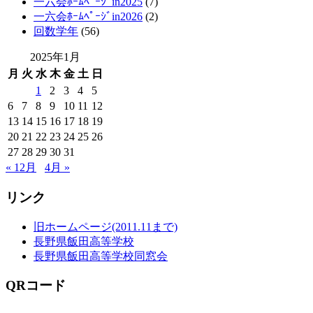
一六会ﾎｰﾑﾍﾟｰｼﾞin2025
(7)
一六会ﾎｰﾑﾍﾟｰｼﾞin2026
(2)
回数学年
(56)
2025年1月
月
火
水
木
金
土
日
1
2
3
4
5
6
7
8
9
10
11
12
13
14
15
16
17
18
19
20
21
22
23
24
25
26
27
28
29
30
31
« 12月
4月 »
リンク
旧ホームページ(2011.11まで)
長野県飯田高等学校
長野県飯田高等学校同窓会
QRコード