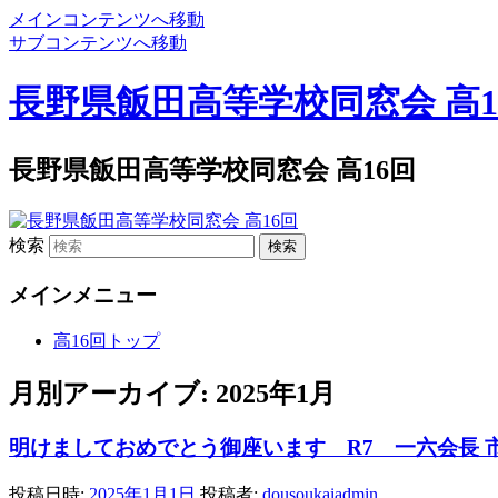
メインコンテンツへ移動
サブコンテンツへ移動
長野県飯田高等学校同窓会 高1
長野県飯田高等学校同窓会 高16回
検索
メインメニュー
高16回トップ
月別アーカイブ:
2025年1月
明けましておめでとう御座います R7 一六会長 
投稿日時:
2025年1月1日
投稿者:
dousoukaiadmin