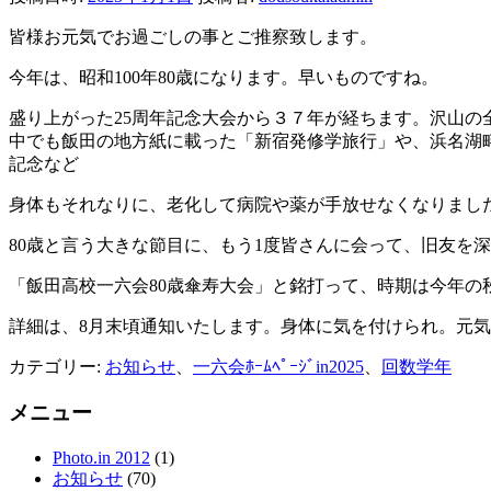
皆様お元気でお過ごしの事とご推察致します。
今年は、昭和100年80歳になります。早いものですね。
盛り上がった25周年記念大会から３７年が経ちます。沢山
中でも飯田の地方紙に載った「新宿発修学旅行」や、浜名湖畔
記念など
身体もそれなりに、老化して病院や薬が手放せなくなりまし
80歳と言う大きな節目に、もう1度皆さんに会って、旧友を
「飯田高校一六会80歳傘寿大会」と銘打って、時期は今年の
詳細は、8月末頃通知いたします。身体に気を付けられ。元
カテゴリー:
お知らせ
、
一六会ﾎｰﾑﾍﾟｰｼﾞin2025
、
回数学年
メニュー
Photo.in 2012
(1)
お知らせ
(70)