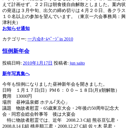
えて計画せず、２２日は朝食後自由解散としました。案内状
の発送は３月中旬、出欠の締め切りは４月２０日、各クラス
１０名以上の参加を望んでいます。（東京一六会事務局：興
津利夫）
お知らせ通知
カテゴリー:
一六会ﾎｰﾑﾍﾟｰｼﾞin 2010
恒例新年会
投稿日時:
2010年1月17日
投稿者:
jun saito
新年写真集へ
今年も恒例になりました昼神新年会を開きました。
日時 １月１７日(日）PM６：００～１８日(月)(朝解散）
費用 13000円
場所 昼神温泉郷 ホテル｢天心」
議題 物故者慰霊・65歳東京大会・2年後の50周年記念大
会・同窓会総会幹事等 後は大宴会
特に物故者慰霊では、近年 2008.2.3 C組 熊谷亘弘君・
2008.8.14 E組 桃井順三君・2008.12.27 C組 佐々木 晃君・