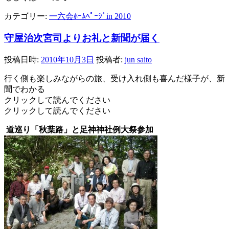
カテゴリー:
一六会ﾎｰﾑﾍﾟｰｼﾞin 2010
守屋治次宮司よりお礼と新聞が届く
投稿日時:
2010年10月3日
投稿者:
jun saito
行く側も楽しみながらの旅、受け入れ側も喜んだ様子が、新
聞でわかる
クリックして読んでください
クリックして読んでください
道巡り「秋葉路」と足神神社例大祭参加