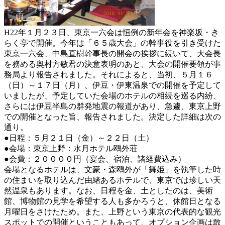
H22年１月２３日、東京一六会は恒例の新年会を神楽坂・き
らく亭で開催。今年は「６５歳大会」の幹事役を引き受けた
東京一六会、中島直樹幹事長の開会の挨拶に続いて、大会長
を務める奥村方敏君の決意表明のあと、大会の開催要領が事
務局より報告されました。それによると、当初、５月１６
（日）～１７日（月）、伊豆・伊東温泉での開催を予定して
いましたが、予定していた会場のホテルの相続を巡る内紛、
さらには伊豆半島の群発地震の報道があり、急遽、東京上野
での開催となった旨、報告されました。決定した詳細は次の
通り。
●日程：５月２１日（金）～２２日（土）
●会場：東京上野：水月ホテル鴎外荘
●会費：２００００円（宴会、宿泊、諸経費込み）
会場となるホテルは、文豪・森鴎外が「舞姫」を執筆した時
の住まいを取り込んだ由緒あるホテルで、東京では珍しい天
然温泉もあります。なお、日程を金、土としたのは、美術
館、博物館の見学を希望する人も多かろうと、休館日となる
月曜日をさけたため。また、上野という東京の代表的な観光
スポットでの開催ということもあって、オプション企画は敢