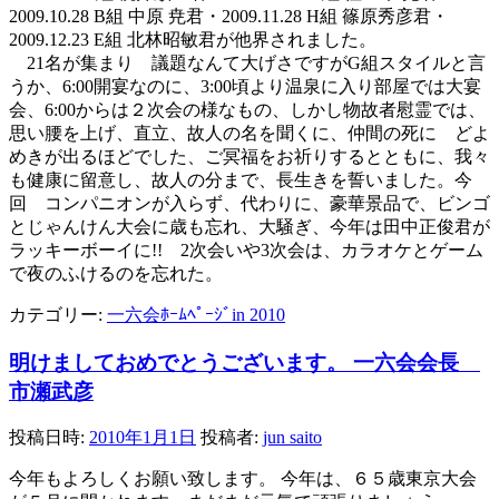
2009.10.28 B組 中原 尭君・2009.11.28 H組 篠原秀彦君・
2009.12.23 E組 北林昭敏君が他界されました。
21名が集まり 議題なんて大げさですがG組スタイルと言
うか、6:00開宴なのに、3:00頃より温泉に入り部屋では大宴
会、6:00からは２次会の様なもの、しかし物故者慰霊では、
思い腰を上げ、直立、故人の名を聞くに、仲間の死に どよ
めきが出るほどでした、ご冥福をお祈りするとともに、我々
も健康に留意し、故人の分まで、長生きを誓いました。今
回 コンパニオンが入らず、代わりに、豪華景品で、ビンゴ
とじゃんけん大会に歳も忘れ、大騒ぎ、今年は田中正俊君が
ラッキーボーイに!! 2次会いや3次会は、カラオケとゲーム
で夜のふけるのを忘れた。
カテゴリー:
一六会ﾎｰﾑﾍﾟｰｼﾞin 2010
明けましておめでとうございます。 一六会会長
市瀬武彦
投稿日時:
2010年1月1日
投稿者:
jun saito
今年もよろしくお願い致します。 今年は、６５歳東京大会