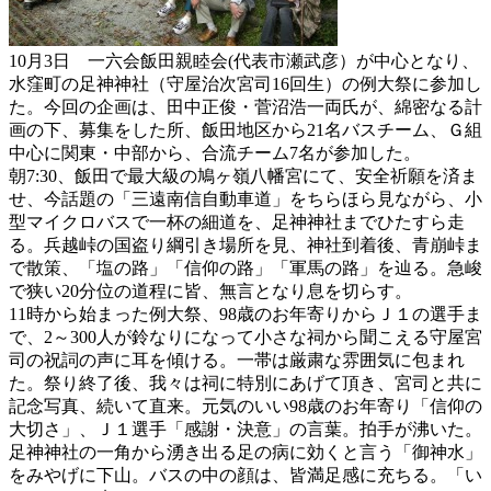
10月3日 一六会飯田親睦会(代表市瀬武彦）が中心となり、
水窪町の足神神社（守屋治次宮司16回生）の例大祭に参加し
た。今回の企画は、田中正俊・菅沼浩一両氏が、綿密なる計
画の下、募集をした所、飯田地区から21名バスチーム、Ｇ組
中心に関東・中部から、合流チーム7名が参加した。
朝7:30、飯田で最大級の鳩ヶ嶺八幡宮にて、安全祈願を済ま
せ、今話題の「三遠南信自動車道」をちらほら見ながら、小
型マイクロバスで一杯の細道を、足神神社までひたすら走
る。兵越峠の国盗り綱引き場所を見、神社到着後、青崩峠ま
で散策、「塩の路」「信仰の路」「軍馬の路」を辿る。急峻
で狭い20分位の道程に皆、無言となり息を切らす。
11時から始まった例大祭、98歳のお年寄りからＪ１の選手ま
で、2～300人が鈴なりになって小さな祠から聞こえる守屋宮
司の祝詞の声に耳を傾ける。一帯は厳粛な雰囲気に包まれ
た。祭り終了後、我々は祠に特別にあげて頂き、宮司と共に
記念写真、続いて直来。元気のいい98歳のお年寄り「信仰の
大切さ」、Ｊ１選手「感謝・決意」の言葉。拍手が沸いた。
足神神社の一角から湧き出る足の病に効くと言う「御神水」
をみやげに下山。バスの中の顔は、皆満足感に充ちる。「い