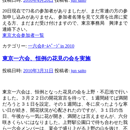
投稿日時:
2010年4月20日
投稿者:
jun saito
20日現在で73名の参加者がありましたが、まだ常連の方の参
加申し込みがありません、参加者名簿を見て欠席を出席に変
える方、まだまだ受け付けますので、東京事務局 興津まで
連絡下さい。
東京大会参加者一覧
カテゴリー:
一六会ﾎｰﾑﾍﾟｰｼﾞin 2010
東京一六会、恒例の花見の会を実施
投稿日時:
2010年3月31日
投稿者:
jun saito
東京一六会は、恒例となった花見の会を上野・不忍池で行い
ました。３月２２日の開花宣言を待って、１週間経てば満開
だろうと３１日を設定。その１週間は、冬に戻ったような寒
い日が続き、開花状況が心配されたのですが、３１日の当
日、午後から一気に花が開き、満開とは言えませんが、六分
咲きくらいにはなりました。上野駅公園口で待ち合わせた我
ら一六会メンバーは、宴会で盛り上がる上野の山を抜け、不