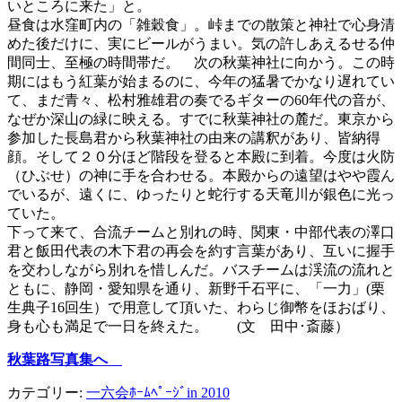
いところに来た」と。
昼食は水窪町内の「雑穀食」。峠までの散策と神社で心身清
めた後だけに、実にビールがうまい。気の許しあえるせる仲
間同士、至極の時間帯だ。 次の秋葉神社に向かう。この時
期にはもう紅葉が始まるのに、今年の猛暑でかなり遅れてい
て、まだ青々、松村雅雄君の奏でるギターの60年代の音が、
なぜか深山の緑に映える。すでに秋葉神社の麓だ。東京から
参加した長島君から秋葉神社の由来の講釈があり、皆納得
顔。そして２０分ほど階段を登ると本殿に到着。今度は火防
（ひぶせ）の神に手を合わせる。本殿からの遠望はやや霞ん
でいるが、遠くに、ゆったりと蛇行する天竜川が銀色に光っ
ていた。
下って来て、合流チームと別れの時、関東・中部代表の澤口
君と飯田代表の木下君の再会を約す言葉があり、互いに握手
を交わしながら別れを惜しんだ。バスチームは渓流の流れと
ともに、静岡・愛知県を通り、新野千石平に、「一力」(栗
生典子16回生）で用意して頂いた、わらじ御幣をほおばり、
身も心も満足で一日を終えた。 (文 田中･斎藤）
秋葉路写真集へ
カテゴリー:
一六会ﾎｰﾑﾍﾟｰｼﾞin 2010