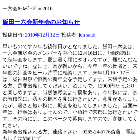
一六会ﾎｰﾑﾍﾟｰｼﾞin 2010
飯田一六会新年会のお知らせ
投稿日時:
2010年12月12日
投稿者:
jun saito
早いものです22年も後何日かとなりました。飯田一六会は、
一六会無尽会のメンバーを中心に12月16日に、｢焼肉徳山」
で忘年会をします、夏は暑く頭にタオルですが、煙むんむん
いいですね、なにせ、肉が旨いから、今年一年の反省と、来
年度の計画をビール片手に相談します。来年1月16・17日
は、昼神温泉で恒例の新年会を予定してます。来飯予定のあ
る方、是非出席してください、泊まりで、12000円たっぷり
と楽しめますよ、当然無尽会より援助あり。今年秋には、京
都智積院に、我々の楠木を見に行きたいと、意見がありまし
たが、暑さと短い秋に、期会を逃してしまいました。当面来
年は、行事はありませんので、小旅行で京都には行きたいで
す。その時には、このページで募集しますので、参加してく
ださい。
新年会出席される方、連絡下さい 0265-24-5776斎藤 電話
もしくはMailにて