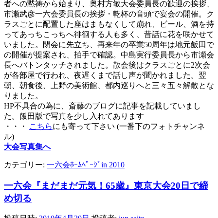
者への黙祷から始まり、奥村方敏大会委員長の歓迎の挨拶、
市瀬武彦一六会委員長の挨拶・乾杯の音頭で宴会の開催。ク
ラスごとに配置した座はまもなくして崩れ、ビール、酒を持
ってあっちこっちへ徘徊する人も多く、昔話に花を咲かせて
いました。閉会に先立ち、再来年の卒業50周年は地元飯田で
の開催が提案され、拍手で確認。中島実行委員長から市瀬会
長へバトンタッチされました。散会後はクラスごとに2次会
が各部屋で行われ、夜遅くまで話し声が聞かれました。翌
朝、朝食後、上野の美術館、都内巡りへと三々五々解散とな
りました。
HP不具合の為に、斎藤のブログに記事を記載していまし
た。飯田版で写真を少し入れてあります
・・・
こちら
にも寄って下さい (一番下のフォトチャンネ
ル)
大会写真集へ
カテゴリー:
一六会ﾎｰﾑﾍﾟｰｼﾞin 2010
一六会『まだまだ元気！65歳』東京大会20日で締
め切る