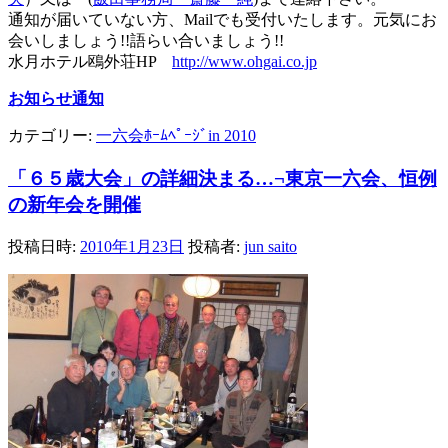
通知が届いていない方、Mailでも受付いたします。元気にお
会いしましょう!!語らい合いましょう!!
水月ホテル鴎外荘HP
http://www.ohgai.co.jp
お知らせ通知
カテゴリー:
一六会ﾎｰﾑﾍﾟｰｼﾞin 2010
「６５歳大会」の詳細決まる…¬東京一六会、恒例
の新年会を開催
投稿日時:
2010年1月23日
投稿者:
jun saito