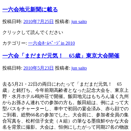
一六会地元新聞に載る
投稿日時:
2010年7月25日
投稿者:
jun saito
クリックして読んでください
カテゴリー:
一六会ﾎｰﾑﾍﾟｰｼﾞin 2010
一六会「まだまだ元気！ 65歳」東京大会開催
投稿日時:
2010年5月23日
投稿者:
jun saito
去る5月21・22日の両日にわたって「まだまだ元気！ 65
歳」と銘打ち、今年前期高齢者となった記念大会を、東京上
野・水月ホテル鴎外荘で開催。飯田地元はもちろん遠く九州
からお孫さん連れでの参加の方も。飯田組は、例によって大
型バスをチャーターし、車中で初回の宴会済み、赤ら顔での
ご到着。総勢66名の参加でした。大会前に、参加者全員の集
合写真を、松村信子女史（Ａ組）の筆なる墨痕鮮やかな大会
名を背景に撮影。大会は、恒例にしたがって同期27名の物故