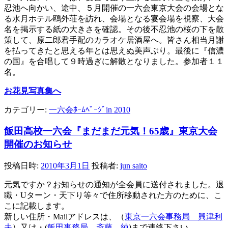
忍池へ向かい、途中、５月開催の一六会東京大会の会場とな
る水月ホテル鴎外荘を訪れ、会場となる宴会場を視察、大会
名を掲示する紙の大きさを確認。その後不忍池の桜の下を散
策して、原二郎君手配のカラオケ居酒屋へ。皆さん相当月謝
を払ってきたと思える年とは思えぬ美声ぶり。最後に『信濃
の国』を合唱して９時過ぎに解散となりました。参加者１１
名。
お花見写真集へ
カテゴリー:
一六会ﾎｰﾑﾍﾟｰｼﾞin 2010
飯田高校一六会『まだまだ元気！65歳』東京大会
開催のお知らせ
投稿日時:
2010年3月1日
投稿者:
jun saito
元気ですか？お知らせの通知が全会員に送付されました。退
職・Uターン・天下り等々で住所移動された方のために、こ
こに記載します。
新しい住所・Mailアドレスは、（
東京一六会事務局 興津利
夫
）又は・(
飯田事務局 斎藤 純
)まで連絡下さい。