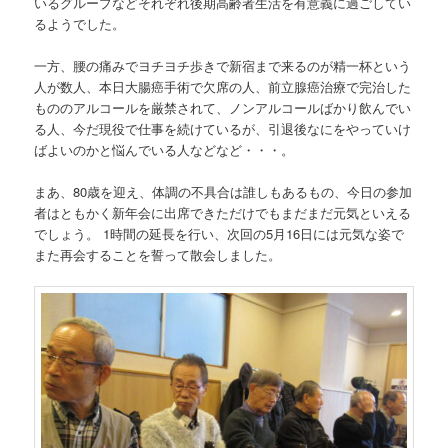
いるグループなどそれぞれ後期高齢者生活を有意義に過ごしてい
るようでした。
一方、腰の痛みでヨチヨチ歩きで新宿まで来るのが精一杯という
人が数人、本日大腸癌手術で欠席の人、前立腺癌治療で完治した
もののアルコールを厳禁されて、ノンアルコールばかり飲んでい
る人、今だ現役で仕事を続けているが、引退後なにをやっていけ
ばよいのかと悩んでいる人などなど・・・。
まあ、80歳を迎え、体調の不具合は誰しもあるもの、今日の参加
者はともかく新年会に出席できただけでもまだまだ元気といえる
でしょう。 1時間の延長を行い、次回の5月16日には元気な姿で
また再会することを誓って散会しました。