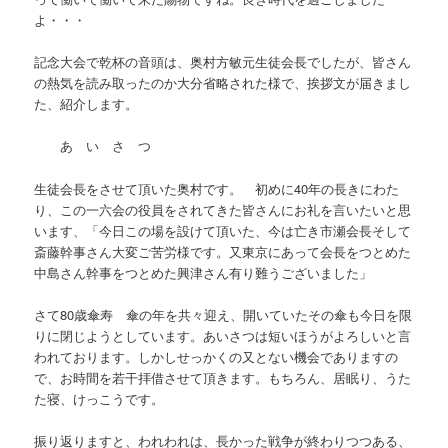
よ・・・
記念大会で乾杯の音頭は、奥村方敏元生徒会長でしたが、皆さん
の熱気を読み取ったのか大分省略された様で、挨拶文が届きまし
た、紹介します。
あ い さ つ
生徒会長をさせて頂いた奥村です。 初めに40年の長きにわた
り、この一六会の役員をされてきた皆さんにお礼を言いたいと思
います、「今日この場を設けて頂いた、今は亡き市瀬会長そして
斎藤幹事さん大変ご苦労様です。又東京にあって会長をつとめた
中島さん幹事をつとめた興津さん有り難うございました」
さて80歳傘寿 傘の年を共々迎え、開いていたその傘も今日を限
りに閉じようとしています。あいさつは短いほうがよろしいと言
われております。しかしせっかくの又とない機会でありますの
で、お時間を若干拝借させて頂きます。もちろん、居眠り、うた
た寝、けっこうです。
振り返りますと、われわれは、長かった戦争が終わりつつある、