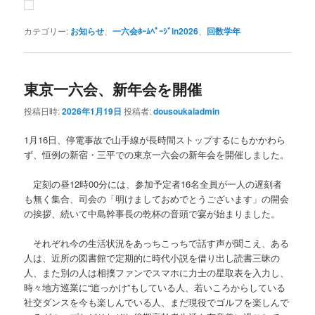
カテゴリー:
お知らせ
、
一六会ﾎｰﾑﾍﾟｰｼﾞin2026
、
回数学年
東京一六会、新年会を開催
投稿日時:
2026年1月19日
投稿者:
dousoukaiadmin
1月16日、停電事故で山手線が長時間ストップするにもかかわら
ず、恒例の新宿・三平での東京一六会の新年会を開催しました。
定刻の昼12時00分には、参加予定者16名全員が一人の遅刻者
も無く集合、司会の「明けましておめでとうございます」の開会
の挨拶、続いて中島幹事長の乾杯の音頭で宴が始まりました。
それぞれ今の生活状況をあっちこっちで話す声が聞こえ、ある
人は、近所の図書館で定期的に時代小説を借り出し読書三昧の
人、また別の人は相撲ファンでスマホに力士の星取表を入力し、
時々地方巡業に“追っかけ”もしている人、若いころからしている
社交ダンスを今も楽しんでいる人、まだ現役でゴルフを楽しんで