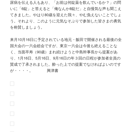
尿病を伝える人もあり、「お前は何錠薬を飲んでいるか？」の問
いに「6錠」と答えると「俺なんか8錠だ」と自慢気な声も聞こえ
てきました。やはり80歳を迎えた我々、やむ負えないことでしょ
う。それより、このように元気なそぶりで参加した皆さまの勇気
を称賛しましょう。
来月10月16日に予定されている地元・飯田で開催される最後の全
国大会の一六会総会ですが、東京一六会は今後も絶えることな
く、当面卒寿（90歳）まれ続けようと中島幹事長から提案があ
り、1月16日、5月16日、9月16日の年３回の日程が参加者全員の
賛成で了承されました。酔った上での提案でなければよいのです
が・・・・。 興津書