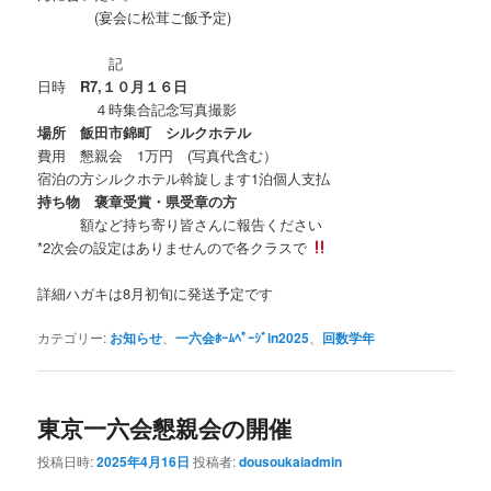
(宴会に松茸ご飯予定)
記
日時
R7,１０月１６日
４時集合記念写真撮影
場所 飯田市錦町 シルクホテル
費用 懇親会 1万円 (写真代含む）
宿泊の方シルクホテル斡旋します1泊個人支払
持ち物 褒章受賞・県受章の方
額など持ち寄り皆さんに報告ください
*2次会の設定はありませんので各クラスで
詳細ハガキは8月初旬に発送予定です
カテゴリー:
お知らせ
、
一六会ﾎｰﾑﾍﾟｰｼﾞin2025
、
回数学年
東京一六会懇親会の開催
投稿日時:
2025年4月16日
投稿者:
dousoukaiadmin