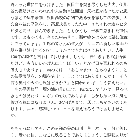
終わった世に生をうけました、飯田市を焼き尽くした大火、伊那
谷の夜明けといわれた中央自動車道開通、天の底が抜けたかと思
うほどの集中豪雨、飯田高校の名物である夜を徹しての強歩、天
文台を後に卒業をし、高度成長まっただ中、それぞれの道をヒタ
ヒタと走り、歩んできました。ともかくも、平和で恵まれた世代
です。ともかくも、今また中央リニア新幹線をはるかに望む位置
に立っています。出席の皆さんの何人が、リニアの新しい飯田の
駅を乗り降りするのでしょうか？できればそうありたい。人生
100年の時代と言われております、しかし「長生きするのは結構
だけど、もういいかげんにしてほしい」とかげ口を言われるのも
考えものあります、願わくは、「おじゃま虫にならぬように」と
の決意表明をこの場を借りて、しようではありませんか！「そう
言う奥村の今の心境はどうか？」と問われれば、こう答えたい。
「あの平家物語 壇の浦の舟の上で、もののふが「ハヤ、見るべ
きものは見たり いざ」の心境であります、しかし深い海に身を
投げる気にはなりません。おかげさまで、居ごこちが良いのであ
ります。共々、感謝しつつ、日々を迎え送ろうではありません
か。
ああそれにしても、この伊那の谷の山川 草 木 が、何と美し
く、老いた目、まなこに映ることでありましょう。ご静聴ありが