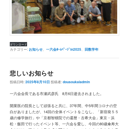
ダウンロード
カテゴリー:
お知らせ
、
一六会ﾎｰﾑﾍﾟｰｼﾞin2025
、
回数学年
悲しいお知らせ
投稿日時:
2025年8月10日
投稿者:
dousoukaiadmin
一六会会長である市瀬武彦氏 8月6日逝去されました。
開業医の院長として頑張ると共に、37年間、中5年間コロナの空
白がありましたが、14回の全体イベントをこなし、「新宿発５５
歳の修学旅行」や「京都智積院での還暦・古希大会」東京・浜
松・飯田で行ったイベント等、一六会を愛し、今回の80歳傘寿大