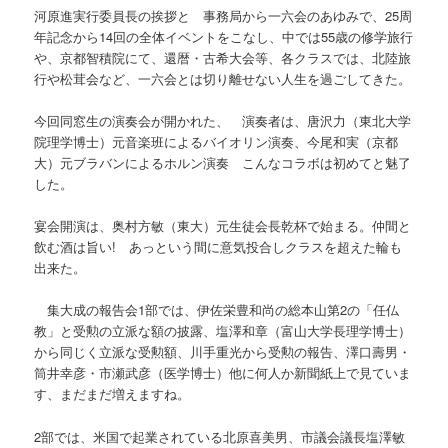
河原進実行委員長の挨拶と 事務局から一六会のあゆみで、25周
年記念から14回の全体イベントをこなし、中では55歳の修学旅行
や、京都智積院にて、還暦・古希大会等、各クラスでは、北陸旅
行や松茸会など、一六会とは切り離せない人生を過ごしてきた。
今回同窓生の演奏会が開かれた、 演奏者は、唐沢力（東北大学
院理学博士）元音楽班によるバイオリン演奏、今尾和実（京都
大）元ブラバンによるホルン演奏 こんなコラボは初めてと魅了
した。
宴会開演は、奥村方敏（東大）元生徒会長乾杯で始まる。仲間と
飲む酒は旨い! あっという間に意気投合しクラスを超えた輪も
出来た。
集大成の報告会1部では、伊佐栄豊和尚の総本山第2の「任仏
教」と受勲の立派な額の披露、塩澤和章（富山大学長理学博士）
から同じく立派な受勲額、川手重光から受勲の報告、澤口壽男・
筒井幸彦・市瀬武彦（医学博士）他に何人か新聞紙上で見ていま
す、まだまだ増えますね。
2部では、米国で起業されている北原喜美男、市議会議長塩澤敏