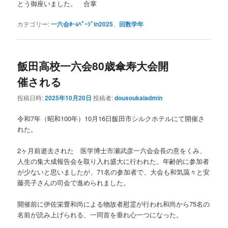
とう御座いました。 合掌
カテゴリー:
一六会ﾎｰﾑﾍﾟｰｼﾞin2025
、
回数学年
飯田高校一六会80歳傘寿大会開
催される
投稿日時:
2025年10月20日
投稿者:
dousoukaiadmin
令和7年（昭和100年）10月16日飯田市シルクホテルにて開催さ
れた。
2ヶ月前逝去された 医学博士市瀬武彦一六会会長の意をくみ、
人生の集大成報告会を取り入れ盛大に行われた。年齢的に参加者
が少ないと思いましたが、71名の参加者で、大会も和気藹々と安
藤亮子さんの司会で進められました。
開催前に伊佐栄豊和尚による物故者慰霊が行われ和尚から75名の
名前が読み上げられる、一同首を垂れ心一つになった。