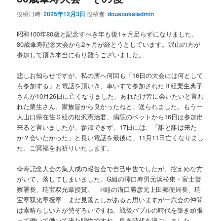
投稿日時:
2025年12月3日
投稿者:
dousoukaiadmin
昭和100年80歳と記念すべき年も後1ヶ月足らずになりました。
80歳傘寿記念大会から2ヶ月が経とうとしています。沢山の方が
参加して頂き本当に有り難うございました。
悲しお知らせですが、私の所へ何回も「16日の大会には何として
も参加する」と電話を頂いき、車いすで参加されたＢ組栗生典子
さんが10月26日に亡くなりました、あれだけ皆に会いたいと言わ
れた栗生さん、家族皆から良かったねと、送られました。もう一
人山口県在住Ｇ組の松沢憲治君、病院のベットから16日は参加出
来ると言いましたが、参加できず、17日には、「誰と誰は来た
か？会いたかった」と長い電話を最後に、11月11日亡くなりまし
た。ご冥福をお祈りいたします。
傘寿記念大会の集大成の報告会で自己申告でしたが、控えめな方
がいて、落してしまいました、G組の澤口寿男元浜松東・富士警
察署長、瑞宝双光章授賞、 H組の溝口勝彦元上田郵便局長、瑞
宝章双光章授章 まだ見落としがあると思いますが一六会の仲間
は素晴らしい方が勢ぞろいですね、戦後バブルの時代を築き頑張
って働いて働いて来た賜物ですね。良き時代を過ごしました