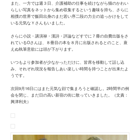
また、一方では週３日、介護補助の仕事を続けながら猫のかわい
らしい写真をネットから集め収集するという趣味を持ち、さらに
相撲の世界で飯田出身のまだ若い序二段の力士の追っかけをして
いる元気なＹさんもいました。
さらに小説・講演禄・漢詩・評論などすでに７冊の自費出版をさ
れているOさんは、８冊目の本を８月に出版されるとのこと、衰
えぬ執筆意欲には頭が下がります。
いつもより参加者が少なかっただけに、皆席を移動して話し込
み、それぞれ現況を報告しあい楽しい時間を持つことが出来たよ
うです。
次回9月16日にはまた元気な顔で集まろうと確認し。2時間半の例
会を閉じ、まだ日の高い新宿の街に散っていきました。（文責：
興津利夫）