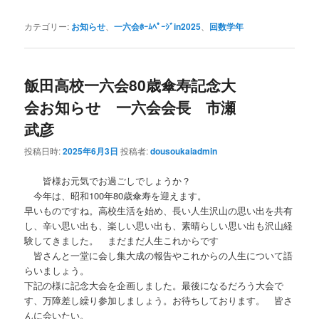
カテゴリー:
お知らせ
、
一六会ﾎｰﾑﾍﾟｰｼﾞin2025
、
回数学年
飯田高校一六会80歳傘寿記念大
会お知らせ 一六会会長 市瀬
武彦
投稿日時:
2025年6月3日
投稿者:
dousoukaiadmin
皆様お元気でお過ごしでしょうか？
今年は、昭和100年80歳傘寿を迎えます。
早いものですね。高校生活を始め、長い人生沢山の思い出を共有
し、辛い思い出も、楽しい思い出も、素晴らしい思い出も沢山経
験してきました。 まだまだ人生これからです
皆さんと一堂に会し集大成の報告やこれからの人生について語
らいましょう。
下記の様に記念大会を企画しました。最後になるだろう大会で
す、万障差し繰り参加しましょう。お待ちしております。 皆さ
んに会いたい。