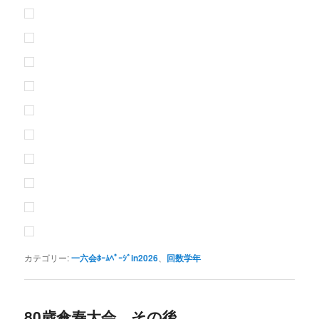
カテゴリー:
一六会ﾎｰﾑﾍﾟｰｼﾞin2026
、
回数学年
80歳傘寿大会 その後