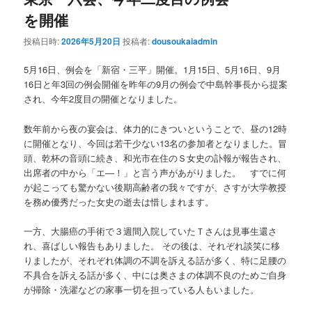
を開催
投稿日時:
2026年5月20日
投稿者:
dousoukaiadmin
5月16日、例会を「新宿・三平」開催。1月15日、5月16日、9月
16日と年3回の例会開催を昨年の9月の例会で中島幹事長から提案
され、今年2度目の開催となりました。
数年前から夜の宴会は、体力的にきついということで、昼の12時
に開催となり、今回は若干少ない13名の参加者となりました。冒
頭、乾杯の音頭に続き、和光市在住のＳ女史の訃報が報告され、
出席者の中から「エ―！」と言う声があがりました。 すでに何
が起こっても驚かない後期高齢者の我々ですが、さすが大学教授
を務め優秀だった女史の逝去は惜しまれます。
一方、大腸癌の手術で３週間入院していたＴさんは見事生還さ
れ、喜ばしい報告もありました。 その後は、それぞれ談笑に移
りましたが、それぞれ体調の不調を訴える話が多く、特に足腰の
不具合を訴える話が多く、中には奥さまの体調不良のためご自身
が掃除・洗濯などの家事一切を担っている人もいました。