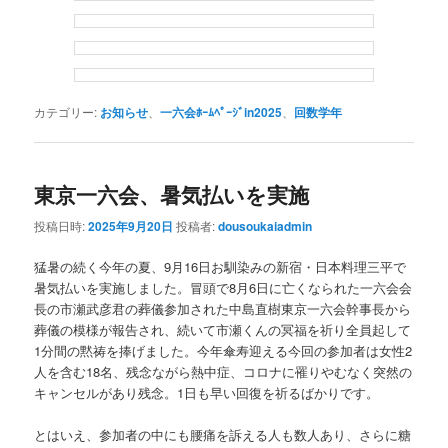
カテゴリー:
お知らせ
、
一六会ﾎｰﾑﾍﾟｰｼﾞin2025
、
回数学年
東京一六会、暑気払いを実施
投稿日時:
2025年9月20日
投稿者:
dousoukaiadmin
猛暑の続く今年の夏、9月16日お馴染みの新宿・日本料理三平で
暑気払いを実施しました。冒頭で8月6日に亡くなられた一六会会
長の市瀬武彦君の葬儀参加された中島直樹東京一六会幹事長から
葬儀の模様が報告され、続いて市瀬くんの冥福を祈り全員起して
1分間の黙祷を捧げました。今年傘寿迎える今回の参加者は女性2
人を含む18名、残念ながら熱中症、コロナに罹りやむなく突然の
キャンセルがあり残念。1日も早い回復を祈るばかりです。
とはいえ、参加者の中にも腰痛を訴える人も数人あり、さらに糖