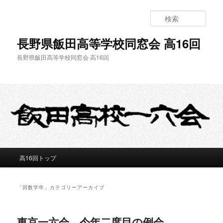
メ
サ
イ
ブ
検
ン
コ
索
コ
ン
長野県飯田高等学校同窓会 高16回
ン
テ
長野県飯田高等学校同窓会 高16回
テ
ン
ン
ツ
ツ
へ
へ
移
移
動
動
メ
高16回トップ
イ
ン
メ
「
回数学年
」カテゴリーアーカイブ
ニ
ュ
ー
東京一六会、今年二度目の例会