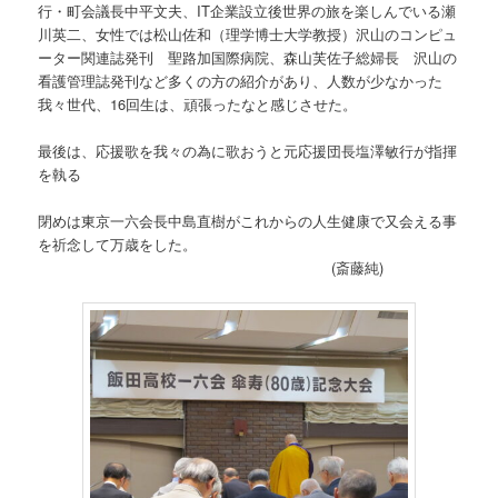
行・町会議長中平文夫、IT企業設立後世界の旅を楽しんでいる瀬
川英二、女性では松山佐和（理学博士大学教授）沢山のコンピュ
ーター関連誌発刊 聖路加国際病院、森山芙佐子総婦長 沢山の
看護管理誌発刊など多くの方の紹介があり、人数が少なかった
我々世代、16回生は、頑張ったなと感じさせた。
最後は、応援歌を我々の為に歌おうと元応援団長塩澤敏行が指揮
を執る
閉めは東京一六会長中島直樹がこれからの人生健康で又会える事
を祈念して万歳をした。
(斎藤純)