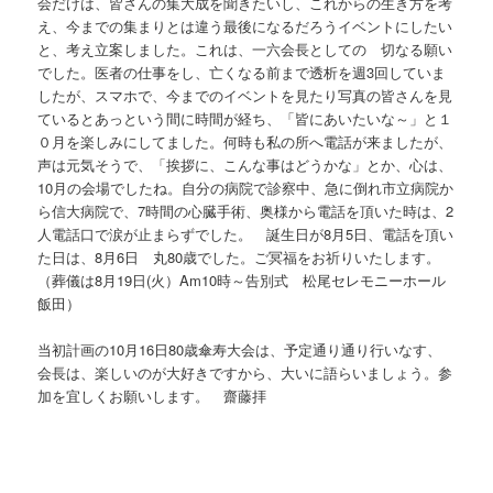
会だけは、皆さんの集大成を聞きたいし、これからの生き方を考
え、今までの集まりとは違う最後になるだろうイベントにしたい
と、考え立案しました。これは、一六会長としての 切なる願い
でした。医者の仕事をし、亡くなる前まで透析を週3回していま
したが、スマホで、今までのイベントを見たり写真の皆さんを見
ているとあっという間に時間が経ち、「皆にあいたいな～」と１
０月を楽しみにしてました。何時も私の所へ電話が来ましたが、
声は元気そうで、「挨拶に、こんな事はどうかな」とか、心は、
10月の会場でしたね。自分の病院で診察中、急に倒れ市立病院か
ら信大病院で、7時間の心臓手術、奥様から電話を頂いた時は、2
人電話口で涙が止まらずでした。 誕生日が8月5日、電話を頂い
た日は、8月6日 丸80歳でした。ご冥福をお祈りいたします。
（葬儀は8月19日(火）Am10時～告別式 松尾セレモニーホール
飯田）
当初計画の10月16日80歳傘寿大会は、予定通り通り行いなす、
会長は、楽しいのが大好きですから、大いに語らいましょう。参
加を宜しくお願いします。 齋藤拝