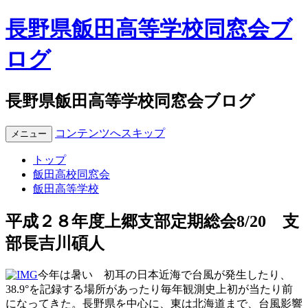
長野県飯田高等学校同窓会ブ
ログ
長野県飯田高等学校同窓会ブログ
コンテンツへスキップ
メニュー
トップ
飯田高校同窓会
飯田高等学校
平成２８年度上郷支部定期総会8/20 支
部長吉川碩人
今年は暑い 初耳の日本近海で台風が発生したり、
38.9°を記録する場所があったり毎年観測史上初が当たり前
になってきた。長野県を中心に、東は北海道まで、台風影響