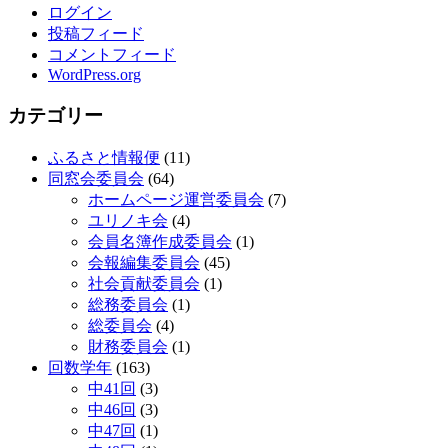
ログイン
投稿フィード
コメントフィード
WordPress.org
カテゴリー
ふるさと情報便
(11)
同窓会委員会
(64)
ホームページ運営委員会
(7)
ユリノキ会
(4)
会員名簿作成委員会
(1)
会報編集委員会
(45)
社会貢献委員会
(1)
総務委員会
(1)
総委員会
(4)
財務委員会
(1)
回数学年
(163)
中41回
(3)
中46回
(3)
中47回
(1)