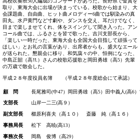
高校吹奏班50人編成のコンサートがあった。長野県で金賞を
取り、東海大会に出場が決まっている。校歌から始まり、大
会課題曲、自由曲、ヒット曲メロディー6曲では馴染みの真
田丸、水戸黄門など寸劇や、ダンスを交え、耳だけでなく、
目まで楽しませてくれ、体をスイングして聞き入った。アン
コール曲では、ふるさとを皆で歌った。吉川支部長から、
「楽しい一時だった、東海大会も全国大会目指して頑張って
ほしい」とお礼の言葉があり、出席者からも、盛大なエール
が送られた。懇親会に移り、和気藹々の中、恒例になった、
中島正韶（高⒒）さんの校歌応援歌と岡田勇雄（高5）先輩
の万歳で散会した。
平成２８年度役員名簿 （平成２８年度総会にて承認）
顧 問
長尾雅司(中47）岡田勇雄（高5）田中義人(高6
支部長
山岸一二三(高９）
副支部長
櫛原利喜夫（高１０） 斎藤 純（高１６）
事務局長
松下 高暁(高13）
事務次長
岡島 俊博（高29）