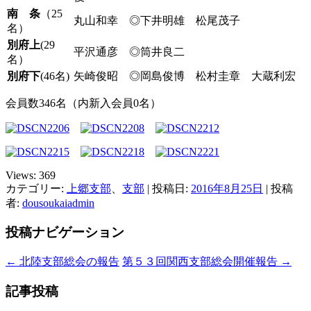
南 条
（25
丸山和幸 ◎下井明雄 松尾茂子
名）
別府上
(29
平沢通彦 ◎筒井良二
名）
別府下
(46名)
矢崎俊昭 ◎岡島俊博 松村圭章 大蔵利宏
会員数346名（内新入会員0名）
Views:
369
カテゴリー:
上郷支部
、
支部
| 投稿日:
2016年8月25日
|
投稿
者:
dousoukaiadmin
投稿ナビゲーション
←
北陸支部総会の報告
第５３回関西支部総会開催報告
→
記事投稿