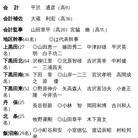
会 計
平沢 通彦（高9）
会計補佐
大蔵 利宏（高36）
会計監事
山田章平（高20）宮脇 脩（高⒒）
地区幹事
(41名） ◎は代表幹事
上黒田
(27
◎山田恵一 篠田秀二 中津好雄 平沢英
名）
明 白子功二
下黒田北
(64
沢柳江里 ◎北原智雄 吉沢英幸 中村健
名）
一 三浦昌夫
下黒田南
(36
下田 章 ◎山岸一二三 宮沢孝明 高間成
名）
之 原 優
下黒田東
(52
◎野原伸介 矢高森人 吉沢富治夫 小倉正
名）
隆 今井浩一
丹 保
(25
長谷部新 ◎小林 智 岡田和博 吉川和人
名）
北 条
(25
牧野康剛 ◎山田章平 木下喜文
名）
◎小町谷和安 小室徳弘 渡辺辰昭 村松邦
飯沼南
(29名)
俊