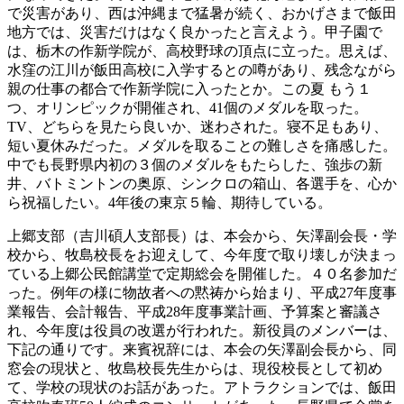
で災害があり、西は沖縄まで猛暑が続く、おかげさまで飯田
地方では、災害だけはなく良かったと言えよう。甲子園で
は、栃木の作新学院が、高校野球の頂点に立った。思えば、
水窪の江川が飯田高校に入学するとの噂があり、残念ながら
親の仕事の都合で作新学院に入ったとか。この夏 もう１
つ、オリンピックが開催され、41個のメダルを取った。
TV、どちらを見たら良いか、迷わされた。寝不足もあり、
短い夏休みだった。メダルを取ることの難しさを痛感した。
中でも長野県内初の３個のメダルをもたらした、強歩の新
井、バトミントンの奥原、シンクロの箱山、各選手を、心か
ら祝福したい。4年後の東京５輪、期待している。
上郷支部（吉川碩人支部長）は、本会から、矢澤副会長・学
校から、牧島校長をお迎えして、今年度で取り壊しが決まっ
ている上郷公民館講堂で定期総会を開催した。４０名参加だ
った。例年の様に物故者への黙祷から始まり、平成27年度事
業報告、会計報告、平成28年度事業計画、予算案と審議さ
れ、今年度は役員の改選が行われた。新役員のメンバーは、
下記の通りです。来賓祝辞には、本会の矢澤副会長から、同
窓会の現状と、牧島校長先生からは、現役校長として初め
て、学校の現状のお話があった。アトラクションでは、飯田