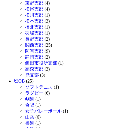
東野支部
(4)
松尾支部
(4)
松川支部
(1)
松本支部
(3)
橋北支部
(1)
羽場支部
(1)
長野支部
(2)
関西支部
(25)
阿智支部
(9)
静岡支部
(2)
飯田市役所支部
(1)
高森支部
(3)
鼎支部
(3)
班OB
(25)
ソフトテニス
(1)
ラグビー
(6)
剣道
(1)
合唱
(1)
女子バレーボール
(1)
山岳
(6)
書道
(1)