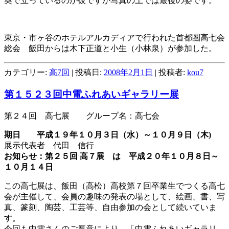
奥で立っているのが彼ですが写真の上では最後の姿です。
東京・市ヶ谷のホテルアルカディアで行われた首都圏高七会
総会 飯田からは木下正道と小生（小林泉）が参加した。
カテゴリー:
高7回
| 投稿日:
2008年2月1日
|
投稿者:
kou7
第１５２３回中電ふれあいギャラリー展
第２４回 高七展 グループ名：高七会
期日 平成１９年１０月３日（水）～１０月９日（木)
展示代表者 代田 信行
お知らせ：第２５回 高７展 は 平成２０年１０月８日～
１０月１４日
この高七展は、飯田（高松）高校第７回卒業生でつくる高七
会が主催して、会員の趣味の発表の場として、絵画、書、写
真、篆刻、陶芸、工芸等、自由参加の会として続いていま
す。
今回も中電さんのご厚意により、「中電ふれあいギャラリ