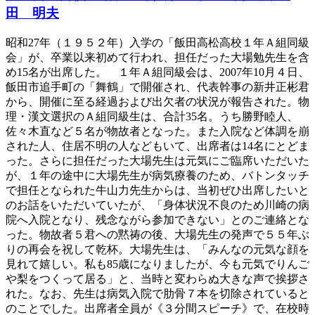
田 明夫
昭和27年（１９５２年）入学の「飯田高松高校１年Ａ組同級
会」が、卒業以来初めて行われ、担任だった大場勉先生を含
め15名が出席した。 １年Ａ組同級会は、2007年10月４日、
飯田市追手町の「舞鶴」で開催され、代表幹事の新井正彬君
から、開催に至る経過および出欠者の状況が報告された。物
理・漢文選択のＡ組同級生は、合計35名。うち勝野睦人、
佐々木直など５名が物故者となった。また入院など体調を崩
された人、住居不明の人などもいて、出席者は14名にとどま
った。さらに担任だった大場先生は元気にご臨席いただいた
が、１年の途中に大場先生が病気療養のため、バトンタッチ
で担任となられた牛山力先生からは、当初ぜひ出席したいと
のお話をいただいていたが、「身体状況不良のため川崎の病
院へ入院となり、残念ながら参加できない」とのご連絡とな
った。物故者５君への黙祷の後、大場先生の発声で５５年ぶ
りの再会を祝して乾杯。大場先生は、「みんなの元気な顔を
見れて嬉しい。私も85歳になりましたが、今も元気でりんご
や梨をつくって居る」と、当時と変わらぬ大きな声で挨拶さ
れた。なお、先生は病気入院で肋骨７本を切除されていると
のことでした。出席者全員が《３分間スピーチ》で、在校時