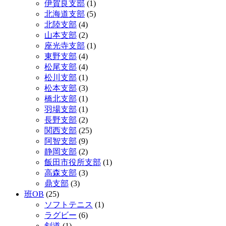
伊賀良支部
(1)
北海道支部
(5)
北陸支部
(4)
山本支部
(2)
座光寺支部
(1)
東野支部
(4)
松尾支部
(4)
松川支部
(1)
松本支部
(3)
橋北支部
(1)
羽場支部
(1)
長野支部
(2)
関西支部
(25)
阿智支部
(9)
静岡支部
(2)
飯田市役所支部
(1)
高森支部
(3)
鼎支部
(3)
班OB
(25)
ソフトテニス
(1)
ラグビー
(6)
剣道
(1)