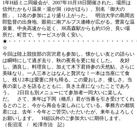
1年H組ミニ同級会が、2007年10月18日開催された。場所は
信州たかもり温泉・湯が洞（ゆがほら）、別名「御大の
館」、12名の参加により盛り上がった。 明治大学の島岡吉
郎監督の出身地、眼前に南アルプス連峰が広がる。豊富な温
泉量、中央高速から近く、JR高森駅からも約15分、良い場
所だ。町営で、サービスが良く安い。
★・・・・・・・・・・・・・・・・・・・・・・・・・・
☆
今回は陸上競技部の宮沢君も参加し、懐かしい友との語らい
は瞬時にして過ぎ去り、秋の夜長を更に短くした。 友好
し、酒良し、料理良し、加えて木下君持参の天然鮎、さらに
美味なり。一人三本とはなんと贅沢な！一本は当座にて食
し、残り2本は愛妻に持ち帰る。この愛おしさ、優しさ。当
夜の楽しさを語るとともに、良き土産になったことであろ
う。 2日目も別メニューにて参加者一同大いに楽しん
だ。 さて、来年は下岡（橋爪）君が当番を引き受けてくれ
るとのこと、今から再会を楽しみにしている。事務方の都筑
君には、去年・今年とご苦労いただいたが、来年もよろしく
お願いします。 H組以外のご参加大いに期待します。
（長沼滉 / 松澤市治 記）