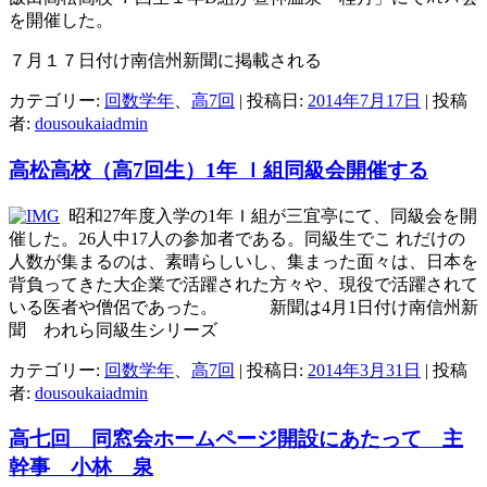
を開催した。
７月１７日付け南信州新聞に掲載される
カテゴリー:
回数学年
、
高7回
| 投稿日:
2014年7月17日
|
投稿
者:
dousoukaiadmin
高松高校（高7回生）1年 Ｉ組同級会開催する
昭和27年度入学の1年Ｉ組が三宜亭にて、同級会を開
催した。26人中17人の参加者である。同級生でこ れだけの
人数が集まるのは、素晴らしいし、集まった面々は、日本を
背負ってきた大企業で活躍された方々や、現役で活躍されて
いる医者や僧侶であった。 新聞は4月1日付け南信州新
聞 われら同級生シリーズ
カテゴリー:
回数学年
、
高7回
| 投稿日:
2014年3月31日
|
投稿
者:
dousoukaiadmin
高七回 同窓会ホームページ開設にあたって 主
幹事 小林 泉