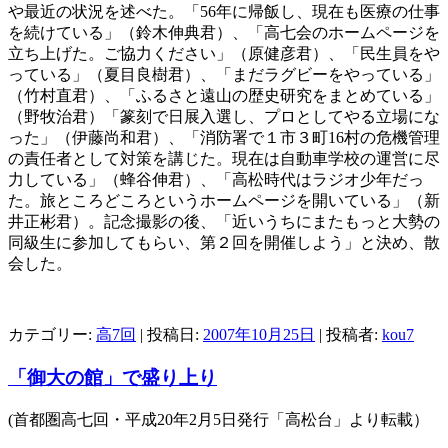
や最近の状況を述べた。「56年に帰飯し、現在も医療の仕事
を続けている」（鈴木伸典君）、「高七会のホームページを
立ち上げた。ご協力ください」（原健彦君）、「民生員をや
っている」（夏目良樹君）、「まだラグビーをやっている」
（竹村直君）、「ふるさと遠山の歴史研究をまとめている」
（野牧治君）「篆刻で日展入選し、プロとしてやる立場にな
った」（伊藤尚和君）、「消防署で１市３町16村の危機管理
の責任者として対策を講じた。現在は自動車学校の運営に尽
力している」（蜂谷伸君）、「高松時代はラジオ少年だっ
た。旅ところどころというホームページを開いている」（新
井正彬君）。記念撮影の後、「近いうちにまたもっと大勢の
同級生に参加してもらい、第２回を開催しよう」と決め、散
会した。
カテゴリー:
高7回
| 投稿日:
2007年10月25日
|
投稿者:
kou7
「御大の館」で盛り上り
(首都圏高七回・平成20年2月5日発行「高松台」より転載）