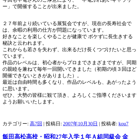
ー」で開催することが出来ました。
２７年前より続いている展覧会ですが、現在の長寿社会で
は、余暇の利用の仕方が問題になっています。
好きなことを楽しくやることが健康で ボケずに長生きする
秘訣と云われます。
これからも若さを失わず、出来るだけ長くつづけたいと思っ
ています。
作品のレベルは、初心者からプロまでさまざまですが、同期
の親睦を兼ねて毎年一回開いてきました（初期の頃３回ほど
開催できないときがありました）。
最近は自由時間も多くなり、作品のレベルも、あがったよう
に思います。
ぜひ、大勢の皆様に観て頂き、よろしくご指導くださいます
ようお願いいたします。
カテゴリー:
高7回
| 投稿日:
2007年10月30日
|
投稿者:
kou7
飯田高松高校・昭和27年入学１年Ａ組同級会 金