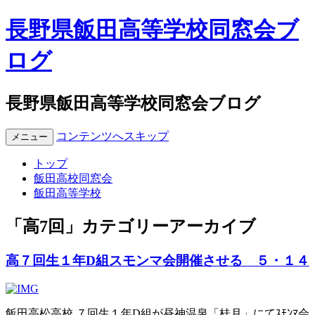
長野県飯田高等学校同窓会ブ
ログ
長野県飯田高等学校同窓会ブログ
コンテンツへスキップ
メニュー
トップ
飯田高校同窓会
飯田高等学校
「
高7回
」カテゴリーアーカイブ
高７回生１年D組スモンマ会開催させる ５・１４
飯田高松高校 ７回生１年D組が昼神温泉「桂月」にてｽﾓﾝﾏ会