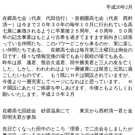
平成20年2月
在郷高七会（代表 代田信行）・首都圏高七会（代表 西村
清一）は今まで２０年３０年の毎年１０月に行われている高
七展に象徴されるように卒業後２５周年、４０周年、５０周
年の記念事業はもとより古希を過ぎてますます前向きに頑張
っている仲間たち、このパワーどこから来るのか、実に楽し
い仲間たちである。 在郷高七会は毎月第三土曜日は例会の
日です。様々な情報交換の場でもあり親睦の場でもある。
昨年は原 邁君、熊谷久道君、田中勝美君と三人の友を亡く
した。しかし、われわれはより一層健康には留意し元気に過
ごしたいものです。 もう既にＨＰは開設されていますが、
今後より一層充実してページになればと思っています。 Ｈ
Ｐ開設にあたりご挨拶を申しあげます、今後ともよろしくお
願いいたします。平成２０年２月
在郷高七回総会 砂原温泉にて 東京から西村清一君と金
田明夫君が参加
先日亡くなった田中のところ「理香」で二次会をしましたが